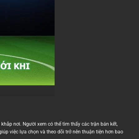
khắp nơi. Người xem có thể tìm thấy các trận bán kết,
giúp việc lựa chọn và theo dõi trở nên thuận tiện hơn bao