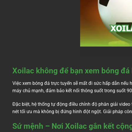
Xoilac không để bạn xem bóng đá
Việc xem bóng đá trực tuyến sẽ mất đi sức hấp dẫn nếu h
máy chủ mạnh, đảm bảo kết nối thông suốt trong suốt 90 
Đặc biệt, hệ thống tự động điều chỉnh độ phân giải vide
nét tối ưu mà không bị đứng hình đột ngột. Giải pháp công
Sứ mệnh – Nơi Xoilac gắn kết cộn