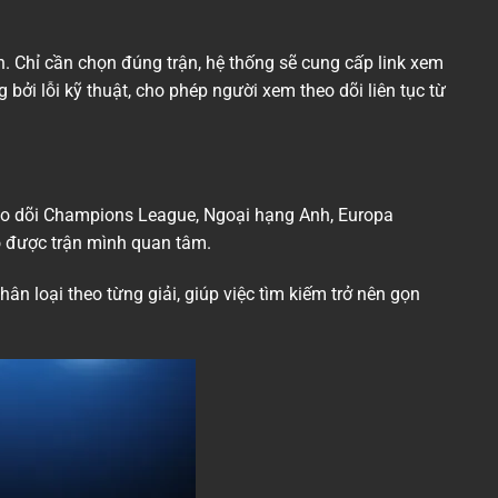
. Chỉ cần chọn đúng trận, hệ thống sẽ cung cấp link xem
g bởi lỗi kỹ thuật, cho phép người xem theo dõi liên tục từ
theo dõi Champions League, Ngoại hạng Anh, Europa
ào được trận mình quan tâm.
n loại theo từng giải, giúp việc tìm kiếm trở nên gọn