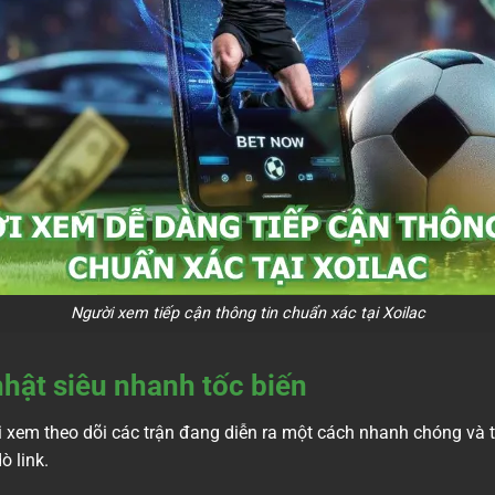
Người xem tiếp cận thông tin chuẩn xác tại Xoilac
hật siêu nhanh tốc biến
 xem theo dõi các trận đang diễn ra một cách nhanh chóng và t
 link.