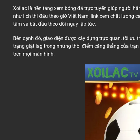
Xoilac là nền tảng xem bóng đá trực tuyến giúp người hâ
như lịch thi đấu theo giờ Việt Nam, link xem chất lượng
tâm và bắt đầu theo dõi ngay lập tức.
Bên cạnh đó, giao diện được xây dựng trực quan, tối ưu t
trạng giật lag trong những thời điểm căng thẳng của trận 
trên mọi màn hình.