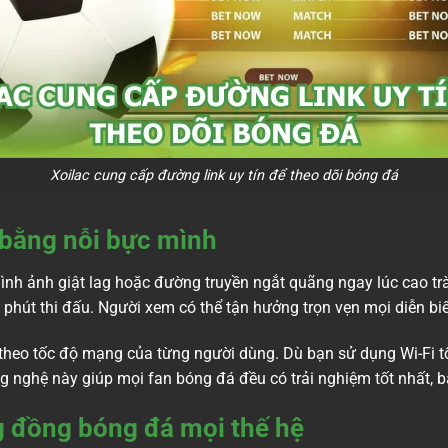
Xoilac cung cấp đường link uy tín để theo dõi bóng đá
 bằng nỗi bực mình
ình ảnh giật lag hoặc đường truyền ngắt quãng ngay lúc cao trà
phút thi đấu. Người xem có thể tận hưởng trọn vẹn mọi diễn bi
o theo tốc độ mạng của từng người dùng. Dù bạn sử dụng Wi-Fi 
 nghệ này giúp mọi fan bóng đá đều có trải nghiệm tốt nhất, bất
g đồng bóng đá mọi thế hệ