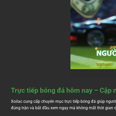
Trực tiếp bóng đá hôm nay – Cập n
Xoilac cung cấp chuyên mục trực tiếp bóng đá giúp người
đúng trận và bắt đầu xem ngay mà không mất thời gian dò