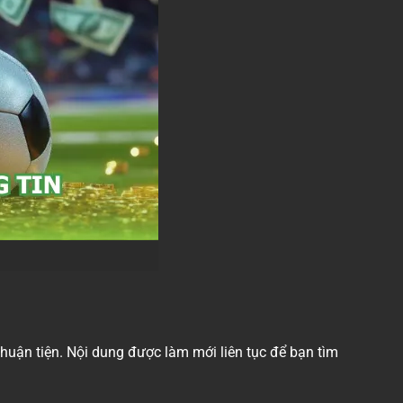
huận tiện. Nội dung được làm mới liên tục để bạn tìm