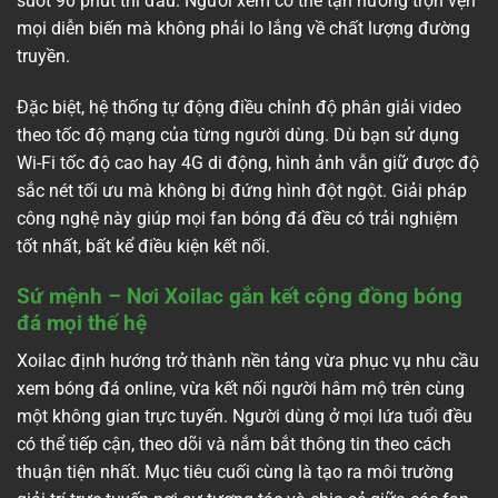
suốt 90 phút thi đấu. Người xem có thể tận hưởng trọn vẹn
mọi diễn biến mà không phải lo lắng về chất lượng đường
truyền.
Đặc biệt, hệ thống tự động điều chỉnh độ phân giải video
theo tốc độ mạng của từng người dùng. Dù bạn sử dụng
Wi-Fi tốc độ cao hay 4G di động, hình ảnh vẫn giữ được độ
sắc nét tối ưu mà không bị đứng hình đột ngột. Giải pháp
công nghệ này giúp mọi fan bóng đá đều có trải nghiệm
tốt nhất, bất kể điều kiện kết nối.
Sứ mệnh – Nơi Xoilac gắn kết cộng đồng bóng
đá mọi thế hệ
Xoilac định hướng trở thành nền tảng vừa phục vụ nhu cầu
xem bóng đá online, vừa kết nối người hâm mộ trên cùng
một không gian trực tuyến. Người dùng ở mọi lứa tuổi đều
có thể tiếp cận, theo dõi và nắm bắt thông tin theo cách
thuận tiện nhất. Mục tiêu cuối cùng là tạo ra môi trường