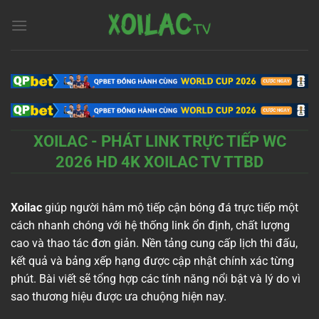
Bỏ
qua
nội
dung
XOILAC - PHÁT LINK TRỰC TIẾP WC
2026 HD 4K XOILAC TV TTBD
Xoilac
giúp người hâm mộ tiếp cận bóng đá trực tiếp một
cách nhanh chóng với hệ thống link ổn định, chất lượng
cao và thao tác đơn giản. Nền tảng cung cấp lịch thi đấu,
kết quả và bảng xếp hạng được cập nhật chính xác từng
phút. Bài viết sẽ tổng hợp các tính năng nổi bật và lý do vì
sao thương hiệu được ưa chuộng hiện nay.