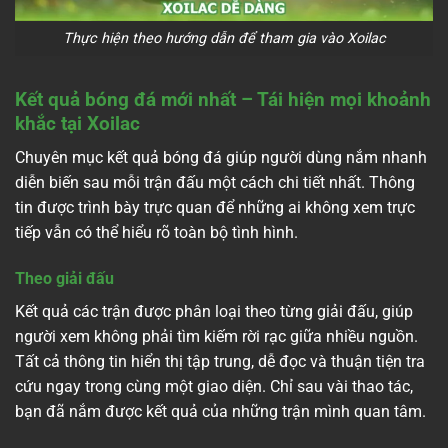
Thực hiện theo hướng dẫn để tham gia vào Xoilac
Kết quả bóng đá mới nhất – Tái hiện mọi khoảnh
khắc tại Xoilac
Chuyên mục kết quả bóng đá giúp người dùng nắm nhanh
diễn biến sau mỗi trận đấu một cách chi tiết nhất. Thông
tin được trình bày trực quan để những ai không xem trực
tiếp vẫn có thể hiểu rõ toàn bộ tình hình.
Theo giải đấu
Kết quả các trận được phân loại theo từng giải đấu, giúp
người xem không phải tìm kiếm rời rạc giữa nhiều nguồn.
Tất cả thông tin hiển thị tập trung, dễ đọc và thuận tiện tra
cứu ngay trong cùng một giao diện. Chỉ sau vài thao tác,
bạn đã nắm được kết quả của những trận mình quan tâm.