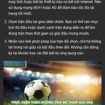
máy tính hoặc bất kỳ thiết bị nào có kết nối internet. Nên
sử dụng mạng Wi-Fi hoặc 4G để đảm bảo tốc độ tải
trang tốt nhất.
Chọn trận đấu tại giao diện chính. Bạn có thể vào mục
lịch thi đấu hoặc danh sách trận đang diễn ra để tìm
đúng trận theo thời gian và giải đấu mong muốn.
Nhấn vào link phát sóng của trận đã chọn, chờ hệ thống
tải trong vài giây và bắt đầu theo dõi. Không cần đăng
ký tài khoản hay cài đặt bất kỳ ứng dụng nào.