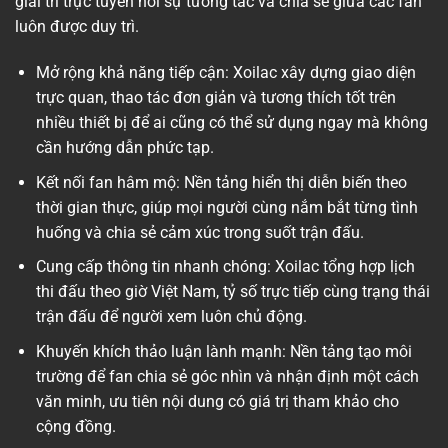
giải trí trực tuyến nơi sự tương tác và chia sẻ giữa các fan
luôn được duy trì.
Mở rộng khả năng tiếp cận: Xoilac xây dựng giao diện
trực quan, thao tác đơn giản và tương thích tốt trên
nhiều thiết bị để ai cũng có thể sử dụng ngay mà không
cần hướng dẫn phức tạp.
Kết nối fan hâm mộ: Nền tảng hiển thị diễn biến theo
thời gian thực, giúp mọi người cùng nắm bắt từng tình
huống và chia sẻ cảm xúc trong suốt trận đấu.
Cung cấp thông tin nhanh chóng: Xoilac tổng hợp lịch
thi đấu theo giờ Việt Nam, tỷ số trực tiếp cùng trạng thái
trận đấu để người xem luôn chủ động.
Khuyến khích thảo luận lành mạnh: Nền tảng tạo môi
trường để fan chia sẻ góc nhìn và nhận định một cách
văn minh, ưu tiên nội dung có giá trị tham khảo cho
cộng đồng.