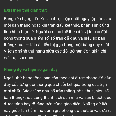
BXH theo thời gian thực
Bảng xếp hạng trên Xoilac được cập nhật ngay lập tức sau
mỗi bàn thắng hoặc khi trận đấu kết thúc, phản ánh đúng
tình hình thực tế. Người xem có thể theo dõi vị trí các đội
bóng thông qua điểm số, số trận đã đấu và hiệu số bàn
thắng/thua — tất cả hiển thị gọn trong một bảng duy nhất.
Việc so sánh thứ hạng giữa các đội trở nên đơn giản chỉ
với một cái nhìn.
Phong độ và hiệu số gần đây
Ngoài thứ hạng tổng, bạn còn theo dõi được phong độ gần
đây của từng đội thông qua chuỗi kết quả trong các trận
mới nhất. Các chỉ số như số trận thắng, hòa, thua, hiệu số
bàn thắng/thua cùng thành tích sân nhà và sân khách đều
được trình bày rõ ràng trên cùng giao diện. Những dữ liệu
này giúp fan hâm mộ đánh giá phong độ thực tế và đưa ra