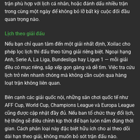
trận phù hợp với lịch cá nhân, hoặc đánh dấu nhiều trận
trong cùng một ngày để không bỏ lỡ bất kỳ cuộc đối đầu
quan trọng nào.
Lịch theo giải đấu
Nếu bạn chỉ quan tâm đến một giải nhất định, Xoilac cho
phép lọc lịch thi đấu theo từng giải riêng biệt. Ngoại hạng
Anh, Serie A, La Liga, Bundesliga hay Ligue 1 — mỗi giải
đều có mục riêng, sắp xếp gọn gàng và dễ tìm. Việc tra cứu
lịch trở nên nhanh chóng mà không cần cuộn qua hàng
loạt trận không liên quan.
Bên cạnh các giải quốc nội, những sân chơi quốc tế như
AFF Cup, World Cup, Champions League và Europa League
cũng được cập nhật đầy đủ. Nếu ban tổ chức thay đổi lịch,
hệ thống sẽ điều chỉnh kịp thời để bạn luôn nắm đúng thời
gian. Cách phân loại này đặc biệt hữu ích cho ai theo dõi
dài hạn theo giải, không muốn bỏ sót trận đấu nào.