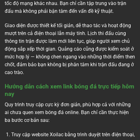
tốc độ mạng khác nhau. Bạn chỉ cần tập trung vào trận
đấu mà không phải bận tâm đến vấn đề kỹ thuật.
Giao diện được thiết kế tối giản, dễ thao tác và hoạt động
mượt trên cả điện thoại lẫn máy tính. Lịch thi đấu cùng
thông tin trận được làm mới liên tục, giúp người xem chủ
động sắp xếp thời gian. Quảng cáo cũng được kiểm soát ở
mức hợp lý — không chen ngang vào những thời điểm then
chốt, đảm bảo bạn không bị phân tâm khi trận đấu đang ở
cao trào.
Hướng dẫn cách xem link bóng đá trực tiếp hôm
nay
Quy trình truy cập cực kỳ đơn giản, phù hợp cả với những
ai chưa quen xem bóng đá online. Bạn chỉ cần thực hiện
ba bước cơ bản sau:
Truy cập website Xoilac bằng trình duyệt trên điện thoại,