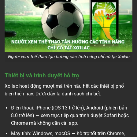
Người xem thể thao tận hưởng các tính năng chỉ có tại Xoilac
Thiết bị và trình duyệt hỗ trợ
Xoilac hoạt động mượt mà trên hầu hết các thiết bị phổ
biến hiện nay. Dưới đây là danh sách chi tiết:
Điện thoại: iPhone (iOS 13 trở lên), Android (phiên bản
8.0 trở lên) — xem trực tiếp qua trình duyệt Safari hoặc
Chrome mà không cần cài app.
Máy tính: Windows, macOS — hỗ trợ tốt trên Chrome,