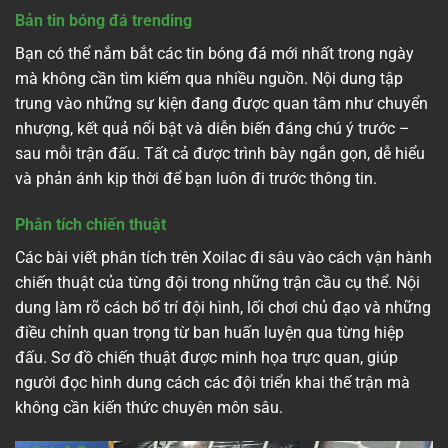
Bản tin bóng đá trending
Bạn có thể nắm bắt các tin bóng đá mới nhất trong ngày
mà không cần tìm kiếm qua nhiều nguồn. Nội dung tập
trung vào những sự kiện đang được quan tâm như chuyển
nhượng, kết quả nổi bật và diễn biến đáng chú ý trước –
sau mỗi trận đấu. Tất cả được trình bày ngắn gọn, dễ hiểu
và phản ánh kịp thời để bạn luôn đi trước thông tin.
Phân tích chiến thuật
Các bài viết phân tích trên Xoilac đi sâu vào cách vận hành
chiến thuật của từng đội trong những trận cầu cụ thể. Nội
dung làm rõ cách bố trí đội hình, lối chơi chủ đạo và những
điều chỉnh quan trọng từ ban huấn luyện qua từng hiệp
đấu. Sơ đồ chiến thuật được minh họa trực quan, giúp
người đọc hình dung cách các đội triển khai thế trận mà
không cần kiến thức chuyên môn sâu.