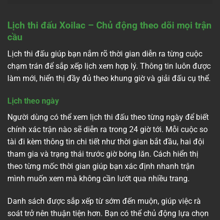
Lịch thi đấu Xoilac – Chủ động theo dõi mọi trận
cầu
Lịch thi đấu giúp bạn nắm rõ thời gian diễn ra từng cuộc
chạm trán để sắp xếp lịch xem hợp lý. Thông tin luôn được
làm mới, hiển thị đầy đủ theo khung giờ và giải đấu cụ thể.
Lịch theo ngày
Người dùng có thể xem lịch thi đấu theo từng ngày để biết
chính xác trận nào sẽ diễn ra trong 24 giờ tới. Mỗi cuộc so
tài đi kèm thông tin chi tiết như thời gian bắt đầu, hai đội
tham gia và trạng thái trước giờ bóng lăn. Cách hiển thị
theo từng mốc thời gian giúp bạn xác định nhanh trận
mình muốn xem mà không cần lướt qua nhiều trang.
Danh sách được sắp xếp từ sớm đến muộn, giúp việc rà
soát trở nên thuận tiện hơn. Bạn có thể chủ động lựa chọn