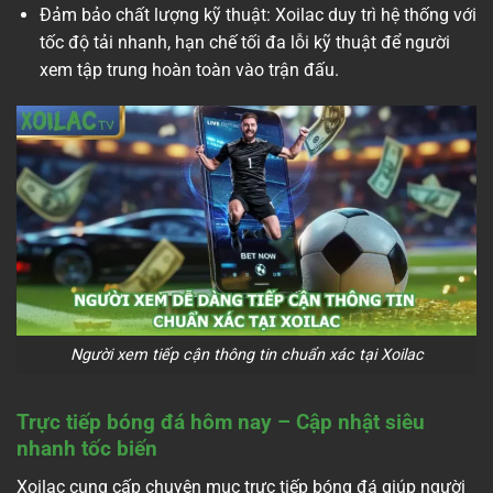
Đảm bảo chất lượng kỹ thuật: Xoilac duy trì hệ thống với
tốc độ tải nhanh, hạn chế tối đa lỗi kỹ thuật để người
xem tập trung hoàn toàn vào trận đấu.
Người xem tiếp cận thông tin chuẩn xác tại Xoilac
Trực tiếp bóng đá hôm nay – Cập nhật siêu
nhanh tốc biến
Xoilac cung cấp chuyên mục trực tiếp bóng đá giúp người