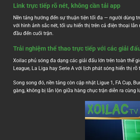
Link trực tiếp rõ nét, không cần tải app
Nền tảng hướng đến sự thuận tiện tối đa — người dùng tr
với hình ảnh sắc nét, tối ưu hiển thị trên cả điện thoại lẫ
đầu đến cuối trận.
Trải nghiệm thể thao trực tiếp với các giải đấ
Xoilac phủ sóng đa dạng các giải đấu lớn trên toàn thế 
League, La Liga hay Serie A với lịch phát sóng hiển thị r
Song song đó, nền tảng còn cập nhật Ligue 1, FA Cup, Bun
gàng, không bị lẫn lộn giữa hàng chục trận diễn ra cùng l