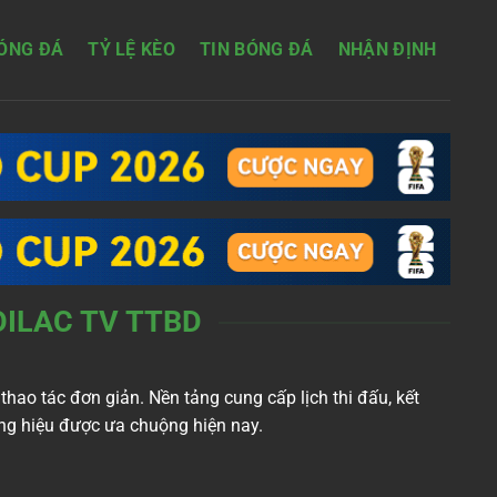
ÓNG ĐÁ
TỶ LỆ KÈO
TIN BÓNG ĐÁ
NHẬN ĐỊNH
OILAC TV TTBD
hao tác đơn giản. Nền tảng cung cấp lịch thi đấu, kết
ơng hiệu được ưa chuộng hiện nay.