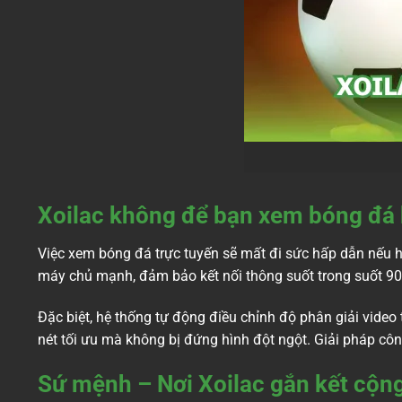
Xoilac không để bạn xem bóng đá
Việc xem bóng đá trực tuyến sẽ mất đi sức hấp dẫn nếu h
máy chủ mạnh, đảm bảo kết nối thông suốt trong suốt 90 
Đặc biệt, hệ thống tự động điều chỉnh độ phân giải vide
nét tối ưu mà không bị đứng hình đột ngột. Giải pháp công
Sứ mệnh – Nơi Xoilac gắn kết cộn