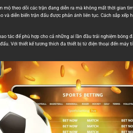
m mộ theo dõi các trận đang diễn ra mà không mất thời gian tìm
 cao và diễn biến trận đấu được phản ánh liên tục. Cách sắp xế
hao tác để phù hợp cho cả những ai lần đầu trải nghiệm bóng đá 
đấu. Với thiết kế tương thích đa thiết bị từ điện thoại đến máy