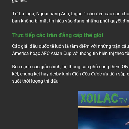
giờ hết.
Từ La Liga, Ngoại hạng Anh, Ligue 1 cho đến các sân chơ
bạn không bị mất tín hiệu vào đúng những phút quyết địn
Trực tiếp các trận đẳng cấp thế giới
Các giải đấu quốc tế luôn là tâm điểm với những trận cầu
America hoặc AFC Asian Cup với thông tin hiển thị theo t
Bên cạnh các giải chính, hệ thống còn phủ sóng thêm Oly
kết, chung kết hay derby kinh điển đều được ưu tiên sắp x
suốt thời lượng thi đấu.