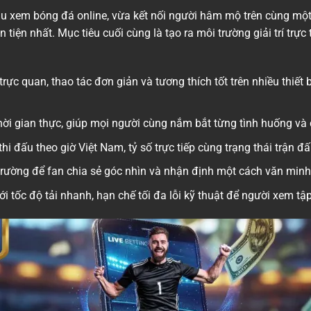
u xem bóng đá online, vừa kết nối người hâm mộ trên cùng một 
n tiện nhất. Mục tiêu cuối cùng là tạo ra môi trường giải trí trự
trực quan, thao tác đơn giản và tương thích tốt trên nhiều thiế
thời gian thực, giúp mọi người cùng nắm bắt từng tình huống và 
hi đấu theo giờ Việt Nam, tỷ số trực tiếp cùng trạng thái trận 
rường để fan chia sẻ góc nhìn và nhận định một cách văn minh,
ới tốc độ tải nhanh, hạn chế tối đa lỗi kỹ thuật để người xem tậ