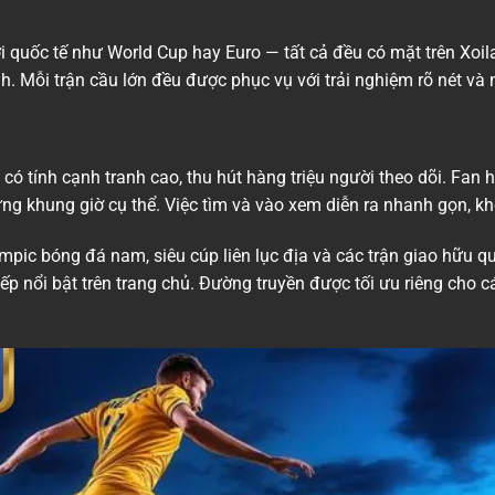
i quốc tế như World Cup hay Euro — tất cả đều có mặt trên Xoi
h. Mỗi trận cầu lớn đều được phục vụ với trải nghiệm rõ nét và
 có tính cạnh tranh cao, thu hút hàng triệu người theo dõi. Fan
ừng khung giờ cụ thể. Việc tìm và vào xem diễn ra nhanh gọn, k
mpic bóng đá nam, siêu cúp liên lục địa và các trận giao hữu 
ếp nổi bật trên trang chủ. Đường truyền được tối ưu riêng cho cá