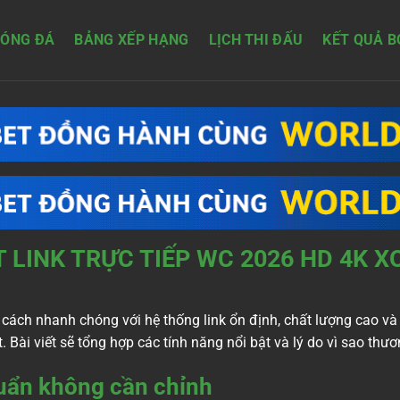
BÓNG ĐÁ
BẢNG XẾP HẠNG
LỊCH THI ĐẤU
KẾT QUẢ B
T LINK TRỰC TIẾP WC 2026 HD 4K X
ách nhanh chóng với hệ thống link ổn định, chất lượng cao và t
Bài viết sẽ tổng hợp các tính năng nổi bật và lý do vì sao thư
huẩn không cần chỉnh