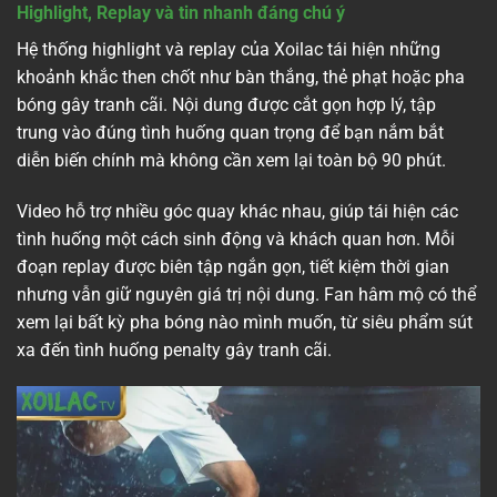
Highlight, Replay và tin nhanh đáng chú ý
Hệ thống highlight và replay của Xoilac tái hiện những
khoảnh khắc then chốt như bàn thắng, thẻ phạt hoặc pha
bóng gây tranh cãi. Nội dung được cắt gọn hợp lý, tập
trung vào đúng tình huống quan trọng để bạn nắm bắt
diễn biến chính mà không cần xem lại toàn bộ 90 phút.
Video hỗ trợ nhiều góc quay khác nhau, giúp tái hiện các
tình huống một cách sinh động và khách quan hơn. Mỗi
đoạn replay được biên tập ngắn gọn, tiết kiệm thời gian
nhưng vẫn giữ nguyên giá trị nội dung. Fan hâm mộ có thể
xem lại bất kỳ pha bóng nào mình muốn, từ siêu phẩm sút
xa đến tình huống penalty gây tranh cãi.