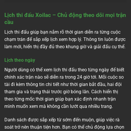
Lịch thi đấu Xoilac – Chủ động theo dõi mọi trận
cầu
Lịch thi đấu giúp bạn nắm rõ thời gian diễn ra từng cuộc
chạm trán để sắp xếp lịch xem hợp lý. Thông tin luôn được
làm mới, hiển thị đầy đủ theo khung giờ và giải đấu cụ thể.
Lịch theo ngày
Người dùng có thể xem lịch thi đấu theo từng ngày để biết
chính xác trận nào sẽ diễn ra trong 24 giờ tới. Mỗi cuộc so
tài đi kèm thông tin chi tiết như thời gian bắt đầu, hai đội
tham gia và trạng thái trước giờ bóng lăn. Cách hiển thị
theo từng mốc thời gian giúp bạn xác định nhanh trận
mình muốn xem mà không cần lướt qua nhiều trang.
Danh sách được sắp xếp từ sớm đến muộn, giúp việc rà
soát trở nên thuận tiện hơn. Bạn có thể chủ động lựa chọn