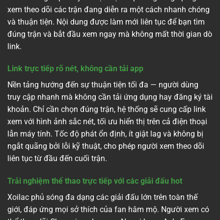
xem theo dõi các trận đang diễn ra một cách nhanh chóng
và thuận tiện. Nội dung được làm mới liên tục để bạn tìm
đúng trận và bắt đầu xem ngay mà không mất thời gian dò
link.
Link trực tiếp rõ nét, không cần tải app
Nền tảng hướng đến sự thuận tiện tối đa — người dùng
truy cập nhanh mà không cần tải ứng dụng hay đăng ký tài
khoản. Chỉ cần chọn đúng trận, hệ thống sẽ cung cấp link
xem với hình ảnh sắc nét, tối ưu hiển thị trên cả điện thoại
lẫn máy tính. Tốc độ phát ổn định, ít giật lag và không bị
ngắt quãng bởi lỗi kỹ thuật, cho phép người xem theo dõi
liên tục từ đầu đến cuối trận.
Trải nghiệm thể thao trực tiếp với các giải đấu hot
Xoilac phủ sóng đa dạng các giải đấu lớn trên toàn thế
giới, đáp ứng mọi sở thích của fan hâm mộ. Người xem có