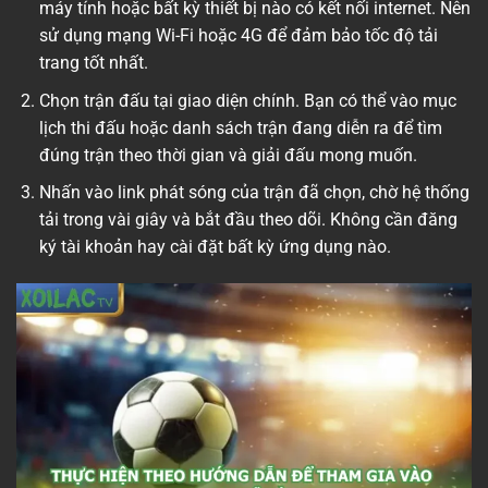
máy tính hoặc bất kỳ thiết bị nào có kết nối internet. Nên
sử dụng mạng Wi-Fi hoặc 4G để đảm bảo tốc độ tải
trang tốt nhất.
Chọn trận đấu tại giao diện chính. Bạn có thể vào mục
lịch thi đấu hoặc danh sách trận đang diễn ra để tìm
đúng trận theo thời gian và giải đấu mong muốn.
Nhấn vào link phát sóng của trận đã chọn, chờ hệ thống
tải trong vài giây và bắt đầu theo dõi. Không cần đăng
ký tài khoản hay cài đặt bất kỳ ứng dụng nào.