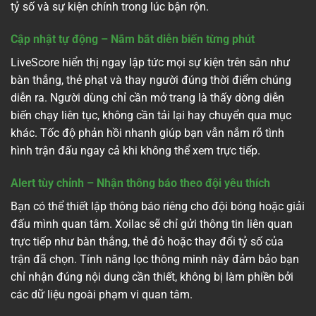
tỷ số và sự kiện chính trong lúc bận rộn.
Cập nhật tự động – Nắm bắt diễn biến từng phút
LiveScore hiển thị ngay lập tức mọi sự kiện trên sân như
bàn thắng, thẻ phạt và thay người đúng thời điểm chúng
diễn ra. Người dùng chỉ cần mở trang là thấy dòng diễn
biến chạy liên tục, không cần tải lại hay chuyển qua mục
khác. Tốc độ phản hồi nhanh giúp bạn vẫn nắm rõ tình
hình trận đấu ngay cả khi không thể xem trực tiếp.
Alert tùy chỉnh – Nhận thông báo theo đội yêu thích
Bạn có thể thiết lập thông báo riêng cho đội bóng hoặc giải
đấu mình quan tâm. Xoilac sẽ chỉ gửi thông tin liên quan
trực tiếp như bàn thắng, thẻ đỏ hoặc thay đổi tỷ số của
trận đã chọn. Tính năng lọc thông minh này đảm bảo bạn
chỉ nhận đúng nội dung cần thiết, không bị làm phiền bởi
các dữ liệu ngoài phạm vi quan tâm.