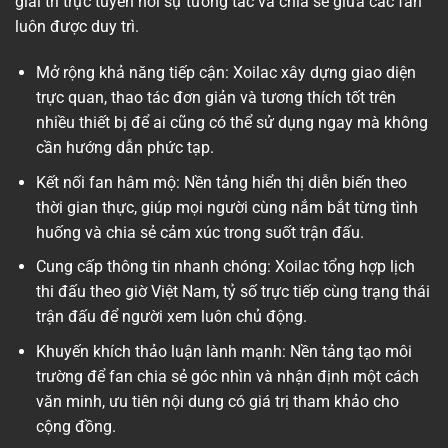
giải trí trực tuyến nơi sự tương tác và chia sẻ giữa các fan
luôn được duy trì.
Mở rộng khả năng tiếp cận: Xoilac xây dựng giao diện
trực quan, thao tác đơn giản và tương thích tốt trên
nhiều thiết bị để ai cũng có thể sử dụng ngay mà không
cần hướng dẫn phức tạp.
Kết nối fan hâm mộ: Nền tảng hiển thị diễn biến theo
thời gian thực, giúp mọi người cùng nắm bắt từng tình
huống và chia sẻ cảm xúc trong suốt trận đấu.
Cung cấp thông tin nhanh chóng: Xoilac tổng hợp lịch
thi đấu theo giờ Việt Nam, tỷ số trực tiếp cùng trạng thái
trận đấu để người xem luôn chủ động.
Khuyến khích thảo luận lành mạnh: Nền tảng tạo môi
trường để fan chia sẻ góc nhìn và nhận định một cách
văn minh, ưu tiên nội dung có giá trị tham khảo cho
cộng đồng.