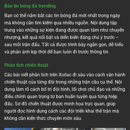
Bản tin bóng đá trending
Bạn có thể nắm bắt các tin bóng đá mới nhất trong ngày
mà không cần tìm kiếm qua nhiều nguồn. Nội dung tập
trung vào những sự kiện đang được quan tâm như chuyển
nhượng, kết quả nổi bật và diễn biến đáng chú ý trước –
sau mỗi trận đấu. Tất cả được trình bày ngắn gọn, dễ hiểu
và phản ánh kịp thời để bạn luôn đi trước thông tin.
Phân tích chiến thuật
Các bài viết phân tích trên Xoilac đi sâu vào cách vận hành
chiến thuật của từng đội trong những trận cầu cụ thể. Nội
dung làm rõ cách bố trí đội hình, lối chơi chủ đạo và những
điều chỉnh quan trọng từ ban huấn luyện qua từng hiệp
đấu. Sơ đồ chiến thuật được minh họa trực quan, giúp
người đọc hình dung cách các đội triển khai thế trận mà
không cần kiến thức chuyên môn sâu.