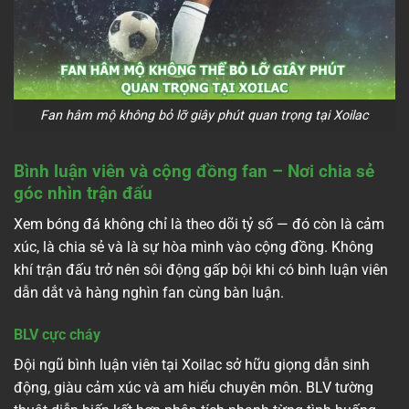
Fan hâm mộ không bỏ lỡ giây phút quan trọng tại Xoilac
Bình luận viên và cộng đồng fan – Nơi chia sẻ
góc nhìn trận đấu
Xem bóng đá không chỉ là theo dõi tỷ số — đó còn là cảm
xúc, là chia sẻ và là sự hòa mình vào cộng đồng. Không
khí trận đấu trở nên sôi động gấp bội khi có bình luận viên
dẫn dắt và hàng nghìn fan cùng bàn luận.
BLV cực cháy
Đội ngũ bình luận viên tại Xoilac sở hữu giọng dẫn sinh
động, giàu cảm xúc và am hiểu chuyên môn. BLV tường