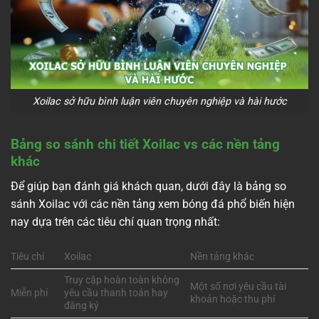
Xoilac sở hữu bình luận viên chuyên nghiệp và hài hước
Bảng so sánh chi tiết Xoilac vs các nền tảng
khác
Để giúp bạn đánh giá khách quan, dưới đây là bảng so
sánh Xoilac với các nền tảng xem bóng đá phổ biến hiện
nay dựa trên các tiêu chí quan trọng nhất:
Tiêu chí
Xoilac
Nền tảng khác
Truy cập hoàn toàn không
Một số nơi yêu cầu tài
Miễn phí
yêu cầu thanh toán hay
khoản hoặc thu phí
đăng ký