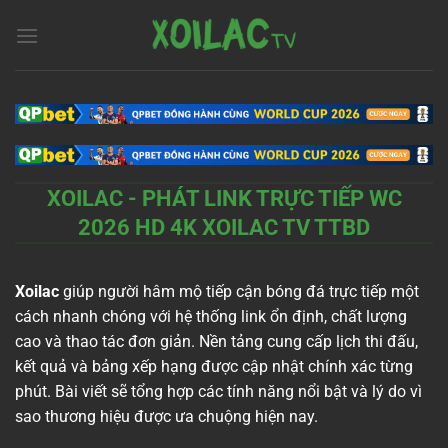
Bỏ
qua
nội
dung
XOILAC - PHÁT LINK TRỰC TIẾP WC
2026 HD 4K XOILAC TV TTBD
Xoilac
giúp người hâm mộ tiếp cận bóng đá trực tiếp một
cách nhanh chóng với hệ thống link ổn định, chất lượng
cao và thao tác đơn giản. Nền tảng cung cấp lịch thi đấu,
kết quả và bảng xếp hạng được cập nhật chính xác từng
phút. Bài viết sẽ tổng hợp các tính năng nổi bật và lý do vì
sao thương hiệu được ưa chuộng hiện nay.