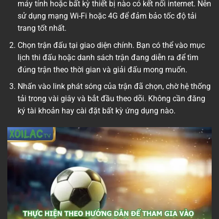
máy tính hoặc bất kỳ thiết bị nào có kết nối internet. Nên
sử dụng mạng Wi-Fi hoặc 4G để đảm bảo tốc độ tải
trang tốt nhất.
Chọn trận đấu tại giao diện chính. Bạn có thể vào mục
lịch thi đấu hoặc danh sách trận đang diễn ra để tìm
đúng trận theo thời gian và giải đấu mong muốn.
Nhấn vào link phát sóng của trận đã chọn, chờ hệ thống
tải trong vài giây và bắt đầu theo dõi. Không cần đăng
ký tài khoản hay cài đặt bất kỳ ứng dụng nào.