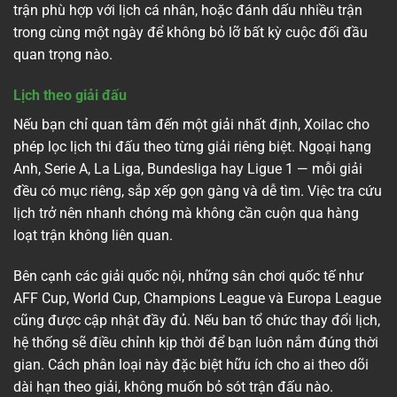
trận phù hợp với lịch cá nhân, hoặc đánh dấu nhiều trận
trong cùng một ngày để không bỏ lỡ bất kỳ cuộc đối đầu
quan trọng nào.
Lịch theo giải đấu
Nếu bạn chỉ quan tâm đến một giải nhất định, Xoilac cho
phép lọc lịch thi đấu theo từng giải riêng biệt. Ngoại hạng
Anh, Serie A, La Liga, Bundesliga hay Ligue 1 — mỗi giải
đều có mục riêng, sắp xếp gọn gàng và dễ tìm. Việc tra cứu
lịch trở nên nhanh chóng mà không cần cuộn qua hàng
loạt trận không liên quan.
Bên cạnh các giải quốc nội, những sân chơi quốc tế như
AFF Cup, World Cup, Champions League và Europa League
cũng được cập nhật đầy đủ. Nếu ban tổ chức thay đổi lịch,
hệ thống sẽ điều chỉnh kịp thời để bạn luôn nắm đúng thời
gian. Cách phân loại này đặc biệt hữu ích cho ai theo dõi
dài hạn theo giải, không muốn bỏ sót trận đấu nào.