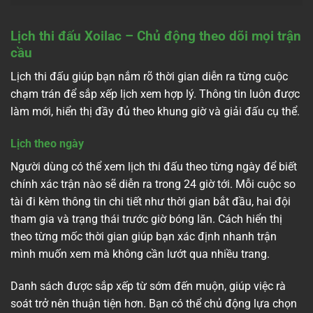
Lịch thi đấu Xoilac – Chủ động theo dõi mọi trận
cầu
Lịch thi đấu giúp bạn nắm rõ thời gian diễn ra từng cuộc
chạm trán để sắp xếp lịch xem hợp lý. Thông tin luôn được
làm mới, hiển thị đầy đủ theo khung giờ và giải đấu cụ thể.
Lịch theo ngày
Người dùng có thể xem lịch thi đấu theo từng ngày để biết
chính xác trận nào sẽ diễn ra trong 24 giờ tới. Mỗi cuộc so
tài đi kèm thông tin chi tiết như thời gian bắt đầu, hai đội
tham gia và trạng thái trước giờ bóng lăn. Cách hiển thị
theo từng mốc thời gian giúp bạn xác định nhanh trận
mình muốn xem mà không cần lướt qua nhiều trang.
Danh sách được sắp xếp từ sớm đến muộn, giúp việc rà
soát trở nên thuận tiện hơn. Bạn có thể chủ động lựa chọn