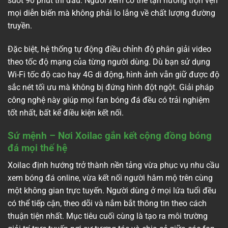
suốt 90 phút thi đấu. Người xem có thể tận hưởng trọn vẹn
mọi diễn biến mà không phải lo lắng về chất lượng đường
truyền.
Đặc biệt, hệ thống tự động điều chỉnh độ phân giải video
theo tốc độ mạng của từng người dùng. Dù bạn sử dụng
Wi-Fi tốc độ cao hay 4G di động, hình ảnh vẫn giữ được độ
sắc nét tối ưu mà không bị đứng hình đột ngột. Giải pháp
công nghệ này giúp mọi fan bóng đá đều có trải nghiệm
tốt nhất, bất kể điều kiện kết nối.
Sứ mệnh – Nơi Xoilac gắn kết cộng đồng bóng
đá mọi thế hệ
Xoilac định hướng trở thành nền tảng vừa phục vụ nhu cầu
xem bóng đá online, vừa kết nối người hâm mộ trên cùng
một không gian trực tuyến. Người dùng ở mọi lứa tuổi đều
có thể tiếp cận, theo dõi và nắm bắt thông tin theo cách
thuận tiện nhất. Mục tiêu cuối cùng là tạo ra môi trường