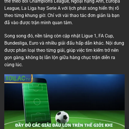
thể theo dõi Champions League, Ngoại hạng Anh, Europa
League, La Liga hay Serie A với lịch phát sóng hiển thị rõ
theo từng khung giờ. Chỉ với vài thao tác đơn giản là bạn
đã vào được trận mình quan tâm.
Song song đó, nền tảng còn cập nhật Ligue 1, FA Cup,
Bundesliga, Euro và nhiều giải đấu hấp dẫn khác. Nội dung
được phân loại theo từng giải, giúp việc tìm kiếm trở nên
gọn gàng, không bị lẫn lộn giữa hàng chục trận diễn ra
cùng lúc.