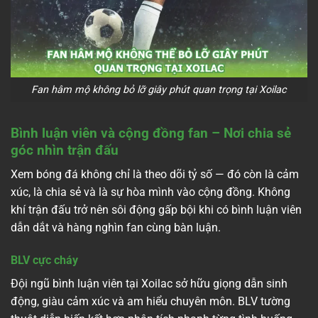
Fan hâm mộ không bỏ lỡ giây phút quan trọng tại Xoilac
Bình luận viên và cộng đồng fan – Nơi chia sẻ
góc nhìn trận đấu
Xem bóng đá không chỉ là theo dõi tỷ số — đó còn là cảm
xúc, là chia sẻ và là sự hòa mình vào cộng đồng. Không
khí trận đấu trở nên sôi động gấp bội khi có bình luận viên
dẫn dắt và hàng nghìn fan cùng bàn luận.
BLV cực cháy
Đội ngũ bình luận viên tại Xoilac sở hữu giọng dẫn sinh
động, giàu cảm xúc và am hiểu chuyên môn. BLV tường