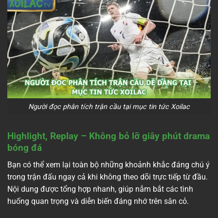
Người đọc phân tích trận cầu tại mục tin tức Xoilac
Highlight, Replay – Không bỏ lỡ giây phút drama
bóng đá
Bạn có thể xem lại toàn bộ những khoảnh khắc đáng chú ý
trong trận đấu ngay cả khi không theo dõi trực tiếp từ đầu.
Nội dung được tổng hợp nhanh, giúp nắm bắt các tình
huống quan trọng và diễn biến đáng nhớ trên sân cỏ.