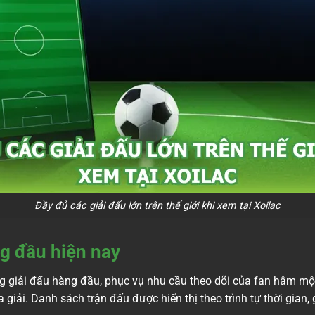
Đầy đủ các giải đấu lớn trên thế giới khi xem tại Xoilac
ng đầu hiện nay
ng giải đấu hàng đầu, phục vụ nhu cầu theo dõi của fan hâm mộ 
iải. Danh sách trận đấu được hiển thị theo trình tự thời gian, 