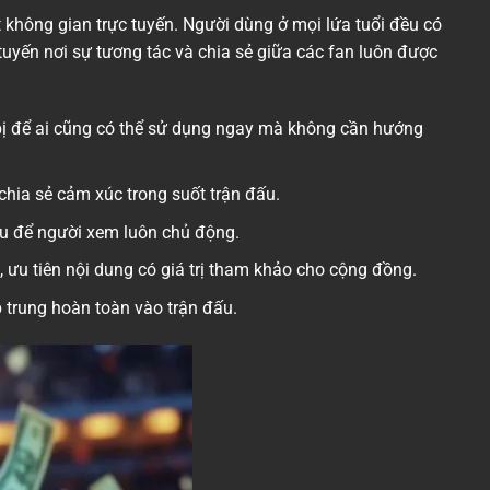
không gian trực tuyến. Người dùng ở mọi lứa tuổi đều có
c tuyến nơi sự tương tác và chia sẻ giữa các fan luôn được
t bị để ai cũng có thể sử dụng ngay mà không cần hướng
chia sẻ cảm xúc trong suốt trận đấu.
đấu để người xem luôn chủ động.
 ưu tiên nội dung có giá trị tham khảo cho cộng đồng.
p trung hoàn toàn vào trận đấu.