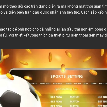
m mộ theo dõi các trận đang diễn ra mà không mất thời gian tìm
 cao và diễn biến trận đấu được phản ánh liên tục. Cách sắp xế
hao tác để phù hợp cho cả những ai lần đầu trải nghiệm bóng đá 
đấu. Với thiết kế tương thích đa thiết bị từ điện thoại đến máy