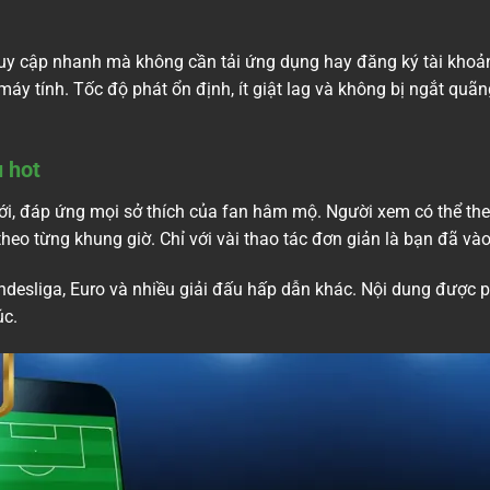
uy cập nhanh mà không cần tải ứng dụng hay đăng ký tài khoản
n máy tính. Tốc độ phát ổn định, ít giật lag và không bị ngắt quãn
u hot
giới, đáp ứng mọi sở thích của fan hâm mộ. Người xem có thể 
õ theo từng khung giờ. Chỉ với vài thao tác đơn giản là bạn đã v
desliga, Euro và nhiều giải đấu hấp dẫn khác. Nội dung được phâ
úc.