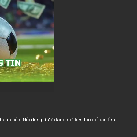
huận tiện. Nội dung được làm mới liên tục để bạn tìm