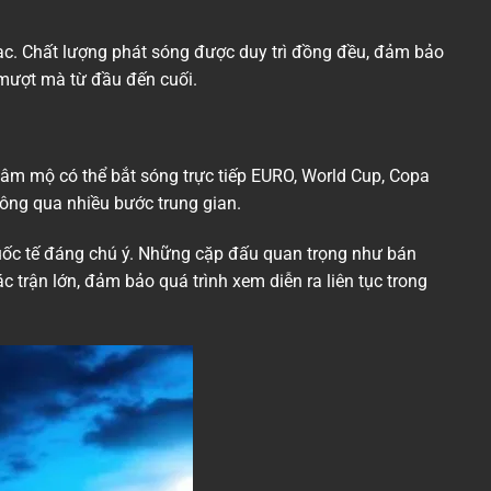
lac. Chất lượng phát sóng được duy trì đồng đều, đảm bảo
 mượt mà từ đầu đến cuối.
 hâm mộ có thể bắt sóng trực tiếp EURO, World Cup, Copa
hông qua nhiều bước trung gian.
quốc tế đáng chú ý. Những cặp đấu quan trọng như bán
c trận lớn, đảm bảo quá trình xem diễn ra liên tục trong