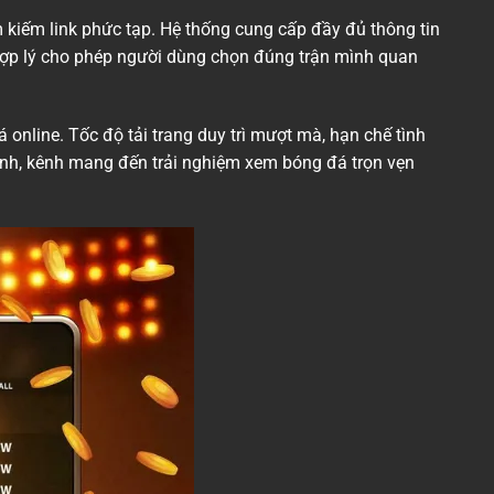
 kiếm link phức tạp. Hệ thống cung cấp đầy đủ thông tin
p hợp lý cho phép người dùng chọn đúng trận mình quan
online. Tốc độ tải trang duy trì mượt mà, hạn chế tình
 tính, kênh mang đến trải nghiệm xem bóng đá trọn vẹn