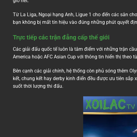
giờ hết.
Từ La Liga, Ngoại hạng Anh, Ligue 1 cho đến các sân chơ
bạn không bị mất tín hiệu vào đúng những phút quyết địn
Trực tiếp các trận đẳng cấp thế giới
Các giải đấu quốc tế luôn là tâm điểm với những trận cầu
America hoặc AFC Asian Cup với thông tin hiển thị theo t
Bên cạnh các giải chính, hệ thống còn phủ sóng thêm Oly
kết, chung kết hay derby kinh điển đều được ưu tiên sắp x
suốt thời lượng thi đấu.