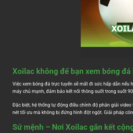
Xoilac không để bạn xem bóng đá
Việc xem bóng đá trực tuyến sẽ mất đi sức hấp dẫn nếu h
máy chủ mạnh, đảm bảo kết nối thông suốt trong suốt 90 
Đặc biệt, hệ thống tự động điều chỉnh độ phân giải vide
nét tối ưu mà không bị đứng hình đột ngột. Giải pháp công
Sứ mệnh – Nơi Xoilac gắn kết cộn