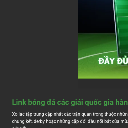
Link bóng đá các giải quốc gia hà
Xoilac tập trung cập nhật các trận quan trọng thuộc nhữ
chung kết, derby hoặc những cặp đối đầu nổi bật của mùa g