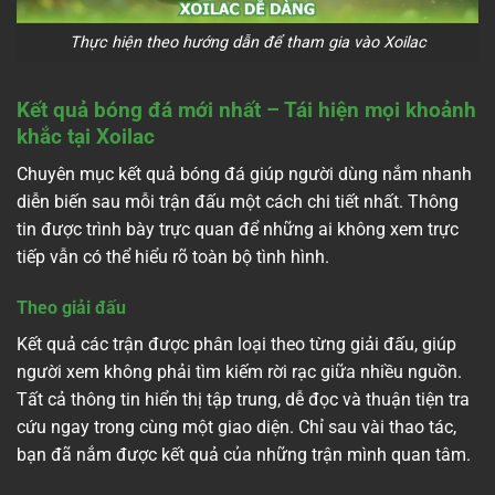
Thực hiện theo hướng dẫn để tham gia vào Xoilac
Kết quả bóng đá mới nhất – Tái hiện mọi khoảnh
khắc tại Xoilac
Chuyên mục kết quả bóng đá giúp người dùng nắm nhanh
diễn biến sau mỗi trận đấu một cách chi tiết nhất. Thông
tin được trình bày trực quan để những ai không xem trực
tiếp vẫn có thể hiểu rõ toàn bộ tình hình.
Theo giải đấu
Kết quả các trận được phân loại theo từng giải đấu, giúp
người xem không phải tìm kiếm rời rạc giữa nhiều nguồn.
Tất cả thông tin hiển thị tập trung, dễ đọc và thuận tiện tra
cứu ngay trong cùng một giao diện. Chỉ sau vài thao tác,
bạn đã nắm được kết quả của những trận mình quan tâm.