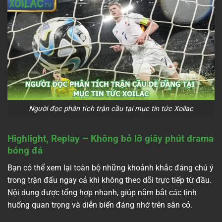
Người đọc phân tích trận cầu tại mục tin tức Xoilac
Highlight, Replay – Không bỏ lỡ giây phút drama
bóng đá
Bạn có thể xem lại toàn bộ những khoảnh khắc đáng chú ý
trong trận đấu ngay cả khi không theo dõi trực tiếp từ đầu.
Nội dung được tổng hợp nhanh, giúp nắm bắt các tình
huống quan trọng và diễn biến đáng nhớ trên sân cỏ.