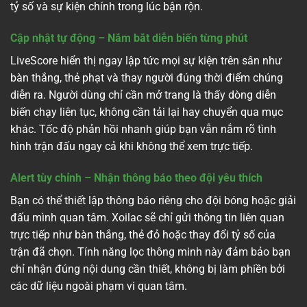
tỷ số và sự kiện chính trong lúc bận rộn.
Cập nhật tự động – Nắm bắt diễn biến từng phút
LiveScore hiển thị ngay lập tức mọi sự kiện trên sân như
bàn thắng, thẻ phạt và thay người đúng thời điểm chúng
diễn ra. Người dùng chỉ cần mở trang là thấy dòng diễn
biến chạy liên tục, không cần tải lại hay chuyển qua mục
khác. Tốc độ phản hồi nhanh giúp bạn vẫn nắm rõ tình
hình trận đấu ngay cả khi không thể xem trực tiếp.
Alert tùy chỉnh – Nhận thông báo theo đội yêu thích
Bạn có thể thiết lập thông báo riêng cho đội bóng hoặc giải
đấu mình quan tâm. Xoilac sẽ chỉ gửi thông tin liên quan
trực tiếp như bàn thắng, thẻ đỏ hoặc thay đổi tỷ số của
trận đã chọn. Tính năng lọc thông minh này đảm bảo bạn
chỉ nhận đúng nội dung cần thiết, không bị làm phiền bởi
các dữ liệu ngoài phạm vi quan tâm.