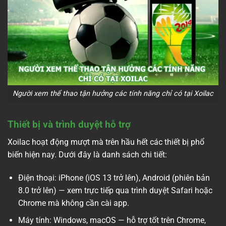
Người xem thể thao tận hưởng các tính năng chỉ có tại Xoilac
Thiết bị và trình duyệt hỗ trợ
Xoilac hoạt động mượt mà trên hầu hết các thiết bị phổ
biến hiện nay. Dưới đây là danh sách chi tiết:
Điện thoại: iPhone (iOS 13 trở lên), Android (phiên bản
8.0 trở lên) — xem trực tiếp qua trình duyệt Safari hoặc
Chrome mà không cần cài app.
Máy tính: Windows, macOS — hỗ trợ tốt trên Chrome,