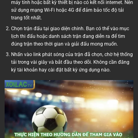
máy tính hoặc bất kỳ thiết bị nào có kết nối internet. Nên
sử dụng mạng Wi-Fi hoặc 4G để đảm bảo tốc độ tải
trang tốt nhất.
Chọn trận đấu tại giao diện chính. Bạn có thể vào mục
lịch thi đấu hoặc danh sách trận đang diễn ra để tìm
đúng trận theo thời gian và giải đấu mong muốn.
Nhấn vào link phát sóng của trận đã chọn, chờ hệ thống
tải trong vài giây và bắt đầu theo dõi. Không cần đăng
ký tài khoản hay cài đặt bất kỳ ứng dụng nào.