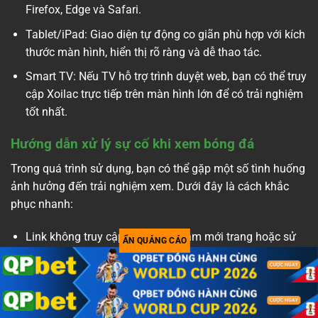
Firefox, Edge và Safari.
Tablet/iPad: Giao diện tự động co giãn phù hợp với kích
thước màn hình, hiển thị rõ ràng và dễ thao tác.
Smart TV: Nếu TV hỗ trợ trình duyệt web, bạn có thể truy
cập Xoilac trực tiếp trên màn hình lớn để có trải nghiệm
tốt nhất.
Hướng dẫn xử lý sự cố khi xem bóng đá
Trong quá trình sử dụng, bạn có thể gặp một số tình huống
ảnh hưởng đến trải nghiệm xem. Dưới đây là cách khắc
phục nhanh:
Link không truy cập được: Thử làm mới trang hoặc sử
ẨN QUẢNG CÁO
dụng đường link dự phòng được cập nhật trên trang chủ
Xoilac. Nếu vẫn không vào được, hãy đổi sang trình
duyệt khác hoặc xóa bộ nhớ cache.
Video giật lag, tải chậm: Kiểm tra tốc độ mạng của bạn.