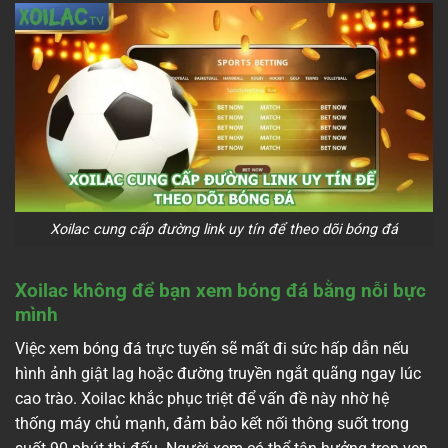
Xoilac cung cấp đường link uy tín để theo dõi bóng đá
Xoilac không để bạn xem bóng đá bằng nỗi bực
mình
Việc xem bóng đá trực tuyến sẽ mất đi sức hấp dẫn nếu
hình ảnh giật lag hoặc đường truyền ngắt quãng ngay lúc
cao trào. Xoilac khắc phục triệt để vấn đề này nhờ hệ
thống máy chủ mạnh, đảm bảo kết nối thông suốt trong