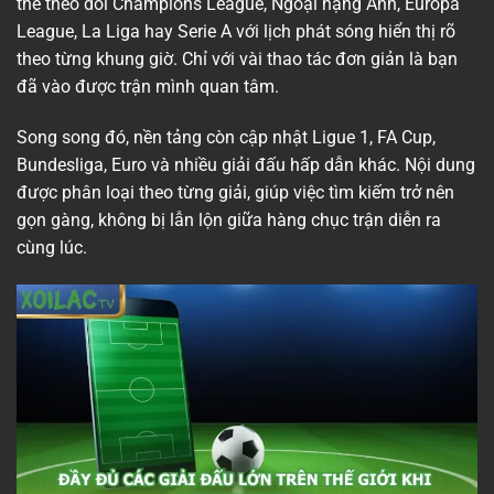
thể theo dõi Champions League, Ngoại hạng Anh, Europa
League, La Liga hay Serie A với lịch phát sóng hiển thị rõ
theo từng khung giờ. Chỉ với vài thao tác đơn giản là bạn
đã vào được trận mình quan tâm.
Song song đó, nền tảng còn cập nhật Ligue 1, FA Cup,
Bundesliga, Euro và nhiều giải đấu hấp dẫn khác. Nội dung
được phân loại theo từng giải, giúp việc tìm kiếm trở nên
gọn gàng, không bị lẫn lộn giữa hàng chục trận diễn ra
cùng lúc.