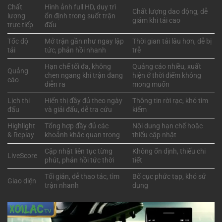
Chất
Hình ảnh full HD, duy trì
Chất lượng dao động, dễ
lượng
ổn định trong suốt trận
giảm khi tải cao
trực tiếp
đấu
Tốc độ
Mở trận gần như ngay lập
Thời gian tải lâu hơn, dễ bị
tải
tức, phản hồi nhanh
trễ
Hạn chế tối đa, không
Quảng cáo nhiều, xuất
Quảng
chen ngang khi trận đang
hiện ở thời điểm không
cáo
diễn ra
mong muốn
Lịch thi
Hiển thị đầy đủ theo ngày
Thông tin rời rạc, khó tìm
đấu
và giải đấu, dễ tra cứu
kiếm
Highlight
Tổng hợp đầy đủ các
Nội dung hạn chế hoặc
& Replay
khoảnh khắc quan trọng
thiếu cập nhật
Cập nhật liên tục từng
Không ổn định, thiếu chi
LiveScore
phút, phản hồi tức thời
tiết
Tối giản, dễ thao tác, tìm
Bố cục phức tạp, khó sử
Giao diện
trận nhanh
dụng