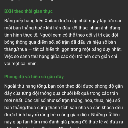
BXH theo thời gian thực
Bảng xếp hạng trên Xoilac được cập nhật ngay lập tức sau
mỗi bàn thắng hoặc khi trận đấu kết thúc, phản ánh đúng
tình hình thực tế. Người xem có thể theo dõi vị trí các đội
bóng thông qua điểm số, số trận đã đấu và hiệu số bàn
thắng/thua — tất cả hiển thị gọn trong một bảng duy nhất.
Việc so sánh thứ hạng giữa các đội trở nên đơn giản chỉ
với một cái nhìn.
Phong độ và hiệu số gần đây
Ngoài thứ hạng tổng, bạn còn theo dõi được phong độ gần
đây của từng đội thông qua chuỗi kết quả trong các trận
mới nhất. Các chỉ số như số trận thắng, hòa, thua, hiệu số
bàn thắng/thua cùng thành tích sân nhà và sân khách đều
được trình bày rõ ràng trên cùng giao diện. Những dữ liệu
này giúp fan hâm mộ đánh giá phong độ thực tế và đưa ra