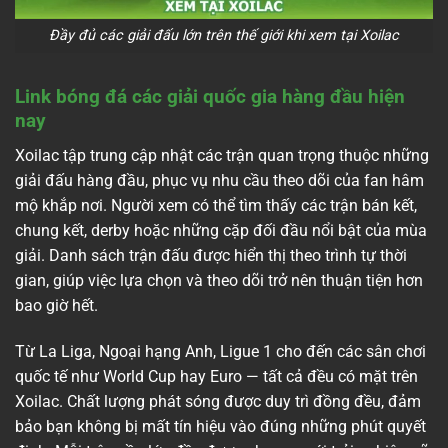
Đầy đủ các giải đấu lớn trên thế giới khi xem tại Xoilac
Link bóng đá các giải quốc gia hàng đầu hiện
nay
Xoilac tập trung cập nhật các trận quan trọng thuộc những
giải đấu hàng đầu, phục vụ nhu cầu theo dõi của fan hâm
mộ khắp nơi. Người xem có thể tìm thấy các trận bán kết,
chung kết, derby hoặc những cặp đối đầu nổi bật của mùa
giải. Danh sách trận đấu được hiển thị theo trình tự thời
gian, giúp việc lựa chọn và theo dõi trở nên thuận tiện hơn
bao giờ hết.
Từ La Liga, Ngoại hạng Anh, Ligue 1 cho đến các sân chơi
quốc tế như World Cup hay Euro — tất cả đều có mặt trên
Xoilac. Chất lượng phát sóng được duy trì đồng đều, đảm
bảo bạn không bị mất tín hiệu vào đúng những phút quyết