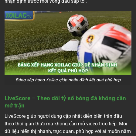
nhận định trước mỗi vòng đấu sắp tới.
Bảng xếp hạng Xoilac giúp nhận định kết quả phù hợp
LiveScore – Theo dõi tỷ số bóng đá không cần
mở trận
LiveScore giúp người dùng cập nhật diễn biến trận đấu
theo thời gian thực mà không cần mở video trực tiếp. Mọi
dữ liệu hiển thị nhanh, trực quan, phù hợp với ai muốn nắm