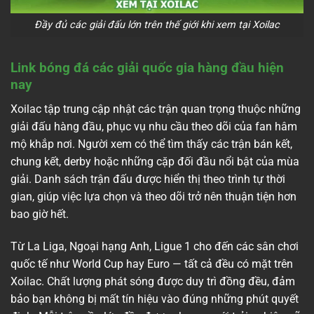
Đầy đủ các giải đấu lớn trên thế giới khi xem tại Xoilac
Link bóng đá các giải quốc gia hàng đầu hiện
nay
Xoilac tập trung cập nhật các trận quan trọng thuộc những
giải đấu hàng đầu, phục vụ nhu cầu theo dõi của fan hâm
mộ khắp nơi. Người xem có thể tìm thấy các trận bán kết,
chung kết, derby hoặc những cặp đối đầu nổi bật của mùa
giải. Danh sách trận đấu được hiển thị theo trình tự thời
gian, giúp việc lựa chọn và theo dõi trở nên thuận tiện hơn
bao giờ hết.
Từ La Liga, Ngoại hạng Anh, Ligue 1 cho đến các sân chơi
quốc tế như World Cup hay Euro — tất cả đều có mặt trên
Xoilac. Chất lượng phát sóng được duy trì đồng đều, đảm
bảo bạn không bị mất tín hiệu vào đúng những phút quyết