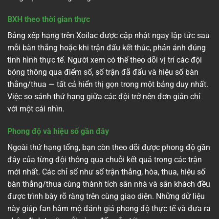
BXH theo thời gian thực
Bảng xếp hạng trên Xoilac được cập nhật ngay lập tức sau
mỗi bàn thắng hoặc khi trận đấu kết thúc, phản ánh đúng
tình hình thực tế. Người xem có thể theo dõi vị trí các đội
bóng thông qua điểm số, số trận đã đấu và hiệu số bàn
thắng/thua — tất cả hiển thị gọn trong một bảng duy nhất.
Việc so sánh thứ hạng giữa các đội trở nên đơn giản chỉ
với một cái nhìn.
Phong độ và hiệu số gần đây
Ngoài thứ hạng tổng, bạn còn theo dõi được phong độ gần
đây của từng đội thông qua chuỗi kết quả trong các trận
mới nhất. Các chỉ số như số trận thắng, hòa, thua, hiệu số
bàn thắng/thua cùng thành tích sân nhà và sân khách đều
được trình bày rõ ràng trên cùng giao diện. Những dữ liệu
này giúp fan hâm mộ đánh giá phong độ thực tế và đưa ra