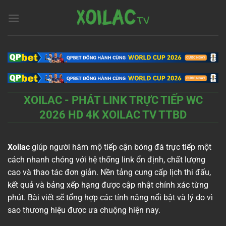
Bỏ
qua
nội
dung
XOILAC - PHÁT LINK TRỰC TIẾP WC
2026 HD 4K XOILAC TV TTBD
Xoilac
giúp người hâm mộ tiếp cận bóng đá trực tiếp một
cách nhanh chóng với hệ thống link ổn định, chất lượng
cao và thao tác đơn giản. Nền tảng cung cấp lịch thi đấu,
kết quả và bảng xếp hạng được cập nhật chính xác từng
phút. Bài viết sẽ tổng hợp các tính năng nổi bật và lý do vì
sao thương hiệu được ưa chuộng hiện nay.