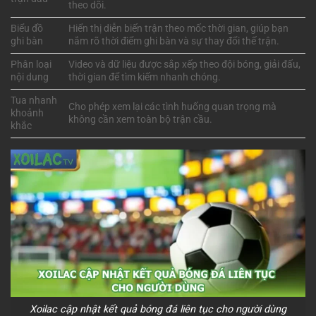
theo dõi.
Biểu đồ
Hiển thị diễn biến trận theo mốc thời gian, giúp bạn
ghi bàn
nắm rõ thời điểm ghi bàn và sự thay đổi thế trận.
Phân loại
Video và dữ liệu được sắp xếp theo đội bóng, giải đấu,
nội dung
thời gian để tìm kiếm nhanh chóng.
Tua nhanh
Cho phép xem lại các tình huống quan trọng mà
khoảnh
không cần xem toàn bộ trận cầu.
khắc
Xoilac cập nhật kết quả bóng đá liên tục cho người dùng