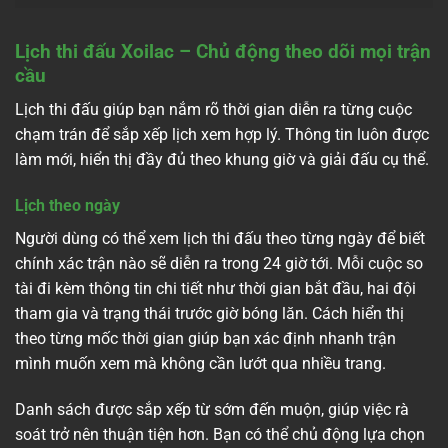
Lịch thi đấu Xoilac – Chủ động theo dõi mọi trận
cầu
Lịch thi đấu giúp bạn nắm rõ thời gian diễn ra từng cuộc
chạm trán để sắp xếp lịch xem hợp lý. Thông tin luôn được
làm mới, hiển thị đầy đủ theo khung giờ và giải đấu cụ thể.
Lịch theo ngày
Người dùng có thể xem lịch thi đấu theo từng ngày để biết
chính xác trận nào sẽ diễn ra trong 24 giờ tới. Mỗi cuộc so
tài đi kèm thông tin chi tiết như thời gian bắt đầu, hai đội
tham gia và trạng thái trước giờ bóng lăn. Cách hiển thị
theo từng mốc thời gian giúp bạn xác định nhanh trận
mình muốn xem mà không cần lướt qua nhiều trang.
Danh sách được sắp xếp từ sớm đến muộn, giúp việc rà
soát trở nên thuận tiện hơn. Bạn có thể chủ động lựa chọn