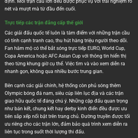
định. Mỗi trận cầu lớn đều được phục vụ với trải nghiệm rõ
nét và mượt mà từ đầu đến cuối.
Trực tiếp các trận đẳng cấp thế giới
Các giải đấu quốc tế luôn là tâm điểm với những trận cầu
có tính cạnh tranh cao, thu hút hàng triệu người theo dõi.
Fan hâm mộ có thể bắt sóng trực tiếp EURO, World Cup,
Copa America hoặc AFC Asian Cup với thông tin hiển thị
theo từng khung giờ cụ thể. Việc tìm và vào xem diễn ra
nhanh gọn, không qua nhiều bước trung gian.
Bên cạnh các giải chính, hệ thống còn phủ sóng thêm
Olympic bóng đá nam, siêu cúp liên lục địa và các trận
giao hữu quốc tế đáng chú ý. Những cặp đấu quan trọng
như bán kết, chung kết hay derby kinh điển đều được ưu
tiên sắp xếp nổi bật trên trang chủ. Đường truyền được tối
ưu riêng cho các trận lớn, đảm bảo quá trình xem diễn ra
liên tục trong suốt thời lượng thi đấu.