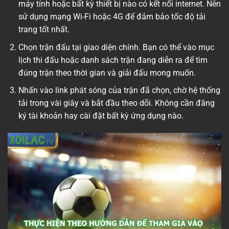
máy tính hoặc bất kỳ thiết bị nào có kết nối internet. Nên
sử dụng mạng Wi-Fi hoặc 4G để đảm bảo tốc độ tải
trang tốt nhất.
Chọn trận đấu tại giao diện chính. Bạn có thể vào mục
lịch thi đấu hoặc danh sách trận đang diễn ra để tìm
đúng trận theo thời gian và giải đấu mong muốn.
Nhấn vào link phát sóng của trận đã chọn, chờ hệ thống
tải trong vài giây và bắt đầu theo dõi. Không cần đăng
ký tài khoản hay cài đặt bất kỳ ứng dụng nào.