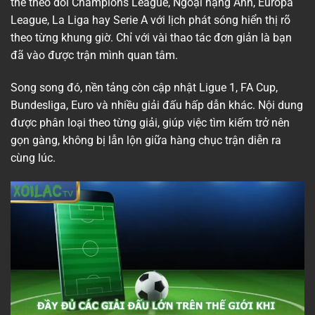
thể theo dõi Champions League, Ngoại hạng Anh, Europa
League, La Liga hay Serie A với lịch phát sóng hiển thị rõ
theo từng khung giờ. Chỉ với vài thao tác đơn giản là bạn
đã vào được trận mình quan tâm.
Song song đó, nền tảng còn cập nhật Ligue 1, FA Cup,
Bundesliga, Euro và nhiều giải đấu hấp dẫn khác. Nội dung
được phân loại theo từng giải, giúp việc tìm kiếm trở nên
gọn gàng, không bị lẫn lộn giữa hàng chục trận diễn ra
cùng lúc.