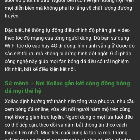
suốt 90 phút thi đấu. Người xem có thể tận hưởng trọn vẹn
mọi diễn biến mà không phải lo lắng về chất lượng đường
truyền.
Đặc biệt, hệ thống tự động điều chỉnh độ phân giải video
theo tốc độ mạng của từng người dùng. Dù bạn sử dụng
Wi-Fi tốc độ cao hay 4G di động, hình ảnh vẫn giữ được độ
sắc nét tối ưu mà không bị đứng hình đột ngột. Giải pháp
công nghệ này giúp mọi fan bóng đá đều có trải nghiệm
tốt nhất, bất kể điều kiện kết nối.
Sứ mệnh – Nơi Xoilac gắn kết cộng đồng bóng
đá mọi thế hệ
Xoilac định hướng trở thành nền tảng vừa phục vụ nhu cầu
xem bóng đá online, vừa kết nối người hâm mộ trên cùng
một không gian trực tuyến. Người dùng ở mọi lứa tuổi đều
có thể tiếp cận, theo dõi và nắm bắt thông tin theo cách
thuận tiện nhất. Mục tiêu cuối cùng là tạo ra môi trường