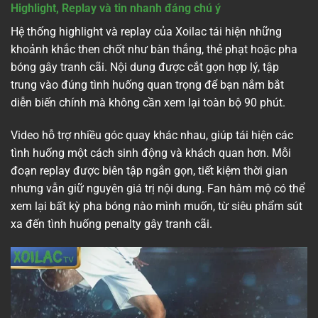
Highlight, Replay và tin nhanh đáng chú ý
Hệ thống highlight và replay của Xoilac tái hiện những
khoảnh khắc then chốt như bàn thắng, thẻ phạt hoặc pha
bóng gây tranh cãi. Nội dung được cắt gọn hợp lý, tập
trung vào đúng tình huống quan trọng để bạn nắm bắt
diễn biến chính mà không cần xem lại toàn bộ 90 phút.
Video hỗ trợ nhiều góc quay khác nhau, giúp tái hiện các
tình huống một cách sinh động và khách quan hơn. Mỗi
đoạn replay được biên tập ngắn gọn, tiết kiệm thời gian
nhưng vẫn giữ nguyên giá trị nội dung. Fan hâm mộ có thể
xem lại bất kỳ pha bóng nào mình muốn, từ siêu phẩm sút
xa đến tình huống penalty gây tranh cãi.