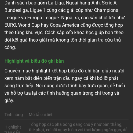
Danh sách bao gồm La Liga, Ngoại hạng Anh, Serie A,
Bundesliga, Ligue 1 cùng các giải cúp như Champions
League và Europa League. Ngoài ra, các sân chơi lớn như
EURO, World Cup hay Copa America cũng được tổng hợp
theo từng khu vực. Cách sắp xếp khoa học giúp bạn theo
dõi kết quả theo giải mà không tốn thời gian tra cứu thủ
công.
Highlight và biểu đồ ghi bàn
Chuyên mục highlight kết hợp biểu đồ ghi bàn giúp người
xem nắm bắt diễn biến trận cầu ngay cả khi bỏ lỡ phát
sóng trực tiếp. Nội dung được trình bày trực quan, dễ hiểu
và hỗ trợ tua lại các tình huống quan trọng chỉ trong vài
giây.
Tính năng
Mô tả chi tiết
Tổng hợp các pha bóng đáng chú ý như bàn thắng,
Highlight
thẻ phạt, cơ hội nguy hiểm với thời lượng ngắn gọn, dễ
trận đấu