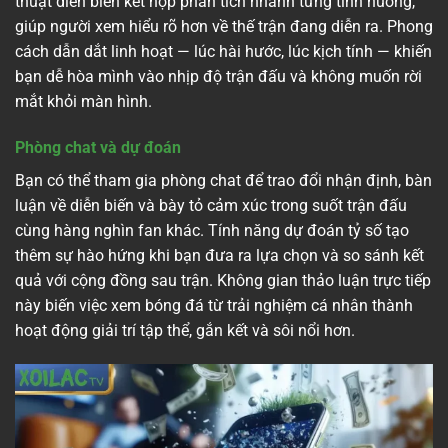
thuật diễn biến kết hợp phân tích nhanh từng tình huống,
giúp người xem hiểu rõ hơn về thế trận đang diễn ra. Phong
cách dẫn dắt linh hoạt — lúc hài hước, lúc kịch tính — khiến
bạn dễ hòa mình vào nhịp độ trận đấu và không muốn rời
mắt khỏi màn hình.
Phòng chat và dự đoán
Bạn có thể tham gia phòng chat để trao đổi nhận định, bàn
luận về diễn biến và bày tỏ cảm xúc trong suốt trận đấu
cùng hàng nghìn fan khác. Tính năng dự đoán tỷ số tạo
thêm sự hào hứng khi bạn đưa ra lựa chọn và so sánh kết
quả với cộng đồng sau trận. Không gian thảo luận trực tiếp
này biến việc xem bóng đá từ trải nghiệm cá nhân thành
hoạt động giải trí tập thể, gắn kết và sôi nổi hơn.