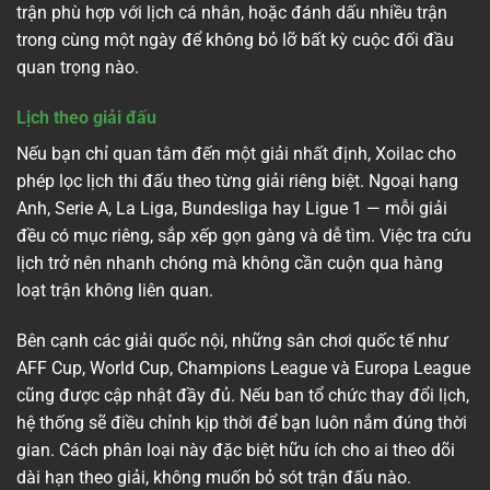
trận phù hợp với lịch cá nhân, hoặc đánh dấu nhiều trận
trong cùng một ngày để không bỏ lỡ bất kỳ cuộc đối đầu
quan trọng nào.
Lịch theo giải đấu
Nếu bạn chỉ quan tâm đến một giải nhất định, Xoilac cho
phép lọc lịch thi đấu theo từng giải riêng biệt. Ngoại hạng
Anh, Serie A, La Liga, Bundesliga hay Ligue 1 — mỗi giải
đều có mục riêng, sắp xếp gọn gàng và dễ tìm. Việc tra cứu
lịch trở nên nhanh chóng mà không cần cuộn qua hàng
loạt trận không liên quan.
Bên cạnh các giải quốc nội, những sân chơi quốc tế như
AFF Cup, World Cup, Champions League và Europa League
cũng được cập nhật đầy đủ. Nếu ban tổ chức thay đổi lịch,
hệ thống sẽ điều chỉnh kịp thời để bạn luôn nắm đúng thời
gian. Cách phân loại này đặc biệt hữu ích cho ai theo dõi
dài hạn theo giải, không muốn bỏ sót trận đấu nào.