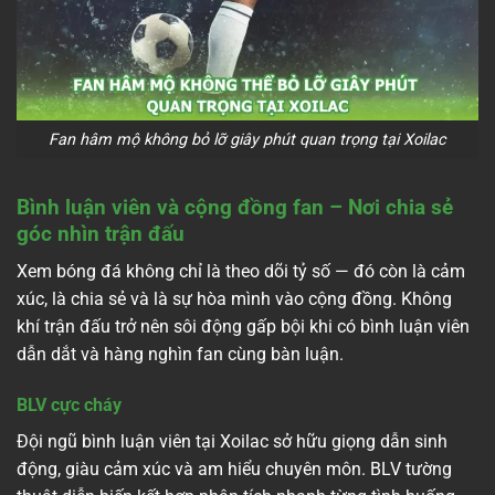
Fan hâm mộ không bỏ lỡ giây phút quan trọng tại Xoilac
Bình luận viên và cộng đồng fan – Nơi chia sẻ
góc nhìn trận đấu
Xem bóng đá không chỉ là theo dõi tỷ số — đó còn là cảm
xúc, là chia sẻ và là sự hòa mình vào cộng đồng. Không
khí trận đấu trở nên sôi động gấp bội khi có bình luận viên
dẫn dắt và hàng nghìn fan cùng bàn luận.
BLV cực cháy
Đội ngũ bình luận viên tại Xoilac sở hữu giọng dẫn sinh
động, giàu cảm xúc và am hiểu chuyên môn. BLV tường