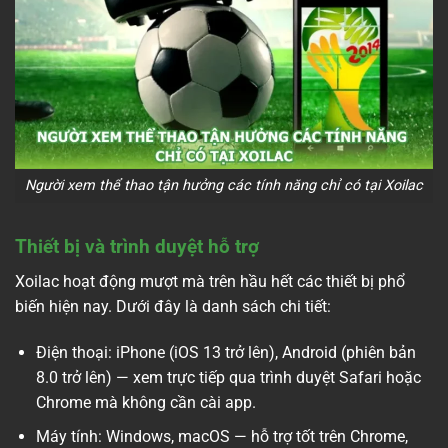
Người xem thể thao tận hưởng các tính năng chỉ có tại Xoilac
Thiết bị và trình duyệt hỗ trợ
Xoilac hoạt động mượt mà trên hầu hết các thiết bị phổ
biến hiện nay. Dưới đây là danh sách chi tiết:
Điện thoại: iPhone (iOS 13 trở lên), Android (phiên bản
8.0 trở lên) — xem trực tiếp qua trình duyệt Safari hoặc
Chrome mà không cần cài app.
Máy tính: Windows, macOS — hỗ trợ tốt trên Chrome,