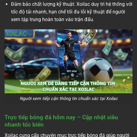
Đảm bảo chất lượng kỹ thuật: Xoilac duy trì hệ thống với
tốc độ tải nhanh, hạn chế tối đa lỗi kỹ thuật để người
xem tập trung hoàn toàn vào trận đấu.
Người xem tiếp cận thông tin chuẩn xác tại Xoilac
Trực tiếp bóng đá hôm nay – Cập nhật siêu
nhanh tốc biến
Xoilac cung cấp chuyên mục trực tiếp bóng đá giúp người