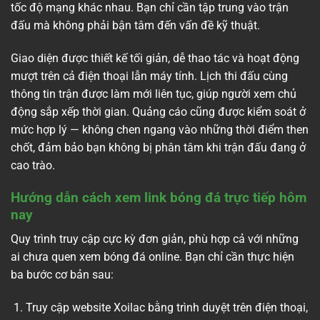
tốc độ mạng khác nhau. Bạn chỉ cần tập trung vào trận
đấu mà không phải bận tâm đến vấn đề kỹ thuật.
Giao diện được thiết kế tối giản, dễ thao tác và hoạt động
mượt trên cả điện thoại lẫn máy tính. Lịch thi đấu cùng
thông tin trận được làm mới liên tục, giúp người xem chủ
động sắp xếp thời gian. Quảng cáo cũng được kiểm soát ở
mức hợp lý — không chen ngang vào những thời điểm then
chốt, đảm bảo bạn không bị phân tâm khi trận đấu đang ở
cao trào.
Hướng dẫn cách xem link bóng đá trực tiếp hôm
nay
Quy trình truy cập cực kỳ đơn giản, phù hợp cả với những
ai chưa quen xem bóng đá online. Bạn chỉ cần thực hiện
ba bước cơ bản sau:
Truy cập website Xoilac bằng trình duyệt trên điện thoại,