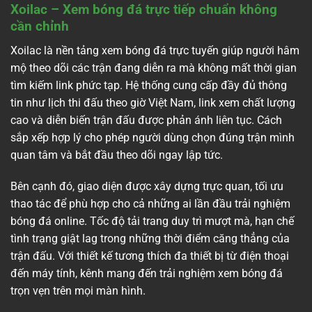
Xoilac – Xem bóng đá trực tiếp chuẩn không
cần chỉnh
Xoilac là nền tảng xem bóng đá trực tuyến giúp người hâm
mộ theo dõi các trận đang diễn ra mà không mất thời gian
tìm kiếm link phức tạp. Hệ thống cung cấp đầy đủ thông
tin như lịch thi đấu theo giờ Việt Nam, link xem chất lượng
cao và diễn biến trận đấu được phản ánh liên tục. Cách
sắp xếp hợp lý cho phép người dùng chọn đúng trận mình
quan tâm và bắt đầu theo dõi ngay lập tức.
Bên cạnh đó, giao diện được xây dựng trực quan, tối ưu
thao tác để phù hợp cho cả những ai lần đầu trải nghiệm
bóng đá online. Tốc độ tải trang duy trì mượt mà, hạn chế
tình trạng giật lag trong những thời điểm căng thẳng của
trận đấu. Với thiết kế tương thích đa thiết bị từ điện thoại
đến máy tính, kênh mang đến trải nghiệm xem bóng đá
trọn vẹn trên mọi màn hình.