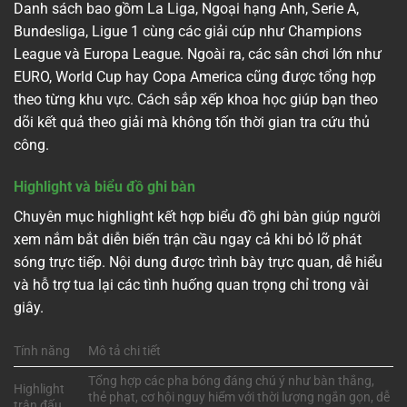
Danh sách bao gồm La Liga, Ngoại hạng Anh, Serie A,
Bundesliga, Ligue 1 cùng các giải cúp như Champions
League và Europa League. Ngoài ra, các sân chơi lớn như
EURO, World Cup hay Copa America cũng được tổng hợp
theo từng khu vực. Cách sắp xếp khoa học giúp bạn theo
dõi kết quả theo giải mà không tốn thời gian tra cứu thủ
công.
Highlight và biểu đồ ghi bàn
Chuyên mục highlight kết hợp biểu đồ ghi bàn giúp người
xem nắm bắt diễn biến trận cầu ngay cả khi bỏ lỡ phát
sóng trực tiếp. Nội dung được trình bày trực quan, dễ hiểu
và hỗ trợ tua lại các tình huống quan trọng chỉ trong vài
giây.
Tính năng
Mô tả chi tiết
Tổng hợp các pha bóng đáng chú ý như bàn thắng,
Highlight
thẻ phạt, cơ hội nguy hiểm với thời lượng ngắn gọn, dễ
trận đấu