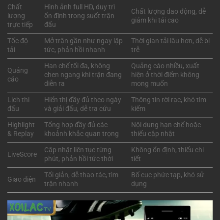
Chất
Hình ảnh full HD, duy trì
Chất lượng dao động, dễ
lượng
ổn định trong suốt trận
giảm khi tải cao
trực tiếp
đấu
Tốc độ
Mở trận gần như ngay lập
Thời gian tải lâu hơn, dễ bị
tải
tức, phản hồi nhanh
trễ
Hạn chế tối đa, không
Quảng cáo nhiều, xuất
Quảng
chen ngang khi trận đang
hiện ở thời điểm không
cáo
diễn ra
mong muốn
Lịch thi
Hiển thị đầy đủ theo ngày
Thông tin rời rạc, khó tìm
đấu
và giải đấu, dễ tra cứu
kiếm
Highlight
Tổng hợp đầy đủ các
Nội dung hạn chế hoặc
& Replay
khoảnh khắc quan trọng
thiếu cập nhật
Cập nhật liên tục từng
Không ổn định, thiếu chi
LiveScore
phút, phản hồi tức thời
tiết
Tối giản, dễ thao tác, tìm
Bố cục phức tạp, khó sử
Giao diện
trận nhanh
dụng