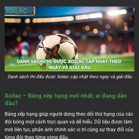
Danh sách thi đấu được Xoilac cập nhật theo ngày và giải đấu
Xoilac – Bảng xếp hạng mới nhất, ai đang dẫn
đầu?
Bảng xếp hạng giúp người dùng theo dõi thứ hạng của các
đội bóng một cách trực quan và dễ hiểu. Dữ liệu được làm
mới liên tục, phản ánh chính xác vị trí cùng sự thay đổi của
từng đội theo từng vòng đấu.