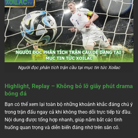
Người đọc phân tích trận cầu tại mục tin tức Xoilac
Highlight, Replay – Không bỏ lỡ giây phút drama
bóng đá
Bạn có thể xem lại toàn bộ những khoảnh khắc đáng chú ý
trong trận đấu ngay cả khi không theo dõi trực tiếp từ đầu.
Nội dung được tổng hợp nhanh, giúp nắm bắt các tình
huống quan trọng và diễn biến đáng nhớ trên sân cỏ.