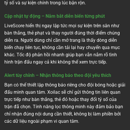
tỷ số và sự kiện chính trong lúc bận rộn.
Cập nhật tự động – Nắm bắt diễn biến từng phút
LiveScore hiển thị ngay lập tức mọi sự kiện trên sân như
bàn thắng, thẻ phạt và thay người đúng thời điểm chúng
diễn ra. Người dùng chỉ cần mở trang là thấy dòng diễn
biến chạy liên tục, không cần tải lại hay chuyển qua mục
khác. Tốc độ phản hồi nhanh giúp bạn vẫn nắm rõ tình
hình trận đấu ngay cả khi không thể xem trực tiếp.
Alert tùy chỉnh – Nhận thông báo theo đội yêu thích
Bạn có thể thiết lập thông báo riêng cho đội bóng hoặc giải
đấu mình quan tâm. Xoilac sẽ chỉ gửi thông tin liên quan
trực tiếp như bàn thắng, thẻ đỏ hoặc thay đổi tỷ số của
trận đã chọn. Tính năng lọc thông minh này đảm bảo bạn
chỉ nhận đúng nội dung cần thiết, không bị làm phiền bởi
các dữ liệu ngoài phạm vi quan tâm.