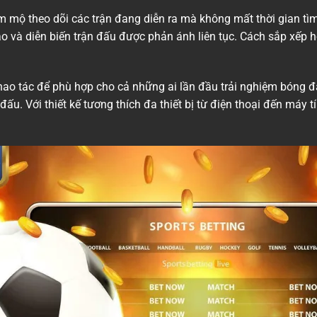
m mộ theo dõi các trận đang diễn ra mà không mất thời gian tìm
 cao và diễn biến trận đấu được phản ánh liên tục. Cách sắp xế
hao tác để phù hợp cho cả những ai lần đầu trải nghiệm bóng đá 
đấu. Với thiết kế tương thích đa thiết bị từ điện thoại đến máy