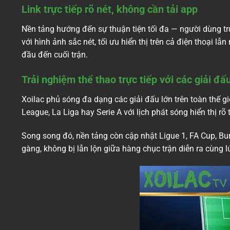
Link trực tiếp rõ nét, không cần tải app
Nền tảng hướng đến sự thuận tiện tối đa — người dùng tr
với hình ảnh sắc nét, tối ưu hiển thị trên cả điện thoại lẫ
đầu đến cuối trận.
Trải nghiệm thể thao trực tiếp với các giải đấ
Xoilac phủ sóng đa dạng các giải đấu lớn trên toàn thế 
League, La Liga hay Serie A với lịch phát sóng hiển thị r
Song song đó, nền tảng còn cập nhật Ligue 1, FA Cup, Bun
gàng, không bị lẫn lộn giữa hàng chục trận diễn ra cùng l