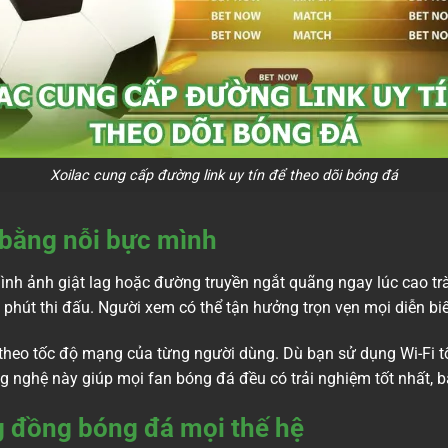
Xoilac cung cấp đường link uy tín để theo dõi bóng đá
 bằng nỗi bực mình
ình ảnh giật lag hoặc đường truyền ngắt quãng ngay lúc cao trà
phút thi đấu. Người xem có thể tận hưởng trọn vẹn mọi diễn bi
o theo tốc độ mạng của từng người dùng. Dù bạn sử dụng Wi-Fi 
 nghệ này giúp mọi fan bóng đá đều có trải nghiệm tốt nhất, bất
g đồng bóng đá mọi thế hệ