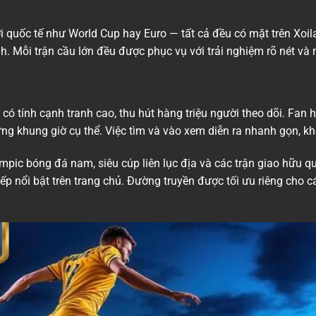
i quốc tế như World Cup hay Euro — tất cả đều có mặt trên Xoi
h. Mỗi trận cầu lớn đều được phục vụ với trải nghiệm rõ nét và
 có tính cạnh tranh cao, thu hút hàng triệu người theo dõi. Fan
ừng khung giờ cụ thể. Việc tìm và vào xem diễn ra nhanh gọn, k
mpic bóng đá nam, siêu cúp liên lục địa và các trận giao hữu 
ếp nổi bật trên trang chủ. Đường truyền được tối ưu riêng cho cá