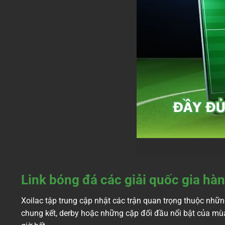
Link bóng đá các giải quốc gia hà
Xoilac tập trung cập nhật các trận quan trọng thuộc nhữ
chung kết, derby hoặc những cặp đối đầu nổi bật của mùa g