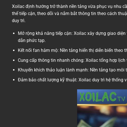
Xoilac định hướng trở thành nền tảng vừa phục vụ nhu cầ
thể tiếp cận, theo dõi và nắm bắt thông tin theo cách thuậ
duy trì.
Mở rộng khả năng tiếp cận: Xoilac xây dựng giao diện 
dẫn phức tạp.
Kết nối fan hâm mộ: Nền tảng hiển thị diễn biến theo 
Cung cấp thông tin nhanh chóng: Xoilac tổng hợp lịch t
Khuyến khích thảo luận lành mạnh: Nền tảng tạo môi t
Đảm bảo chất lượng kỹ thuật: Xoilac duy trì hệ thống v