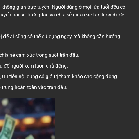
không gian trực tuyến. Người dùng ở mọi lứa tuổi đều có
c tuyến nơi sự tương tác và chia sẻ giữa các fan luôn được
t bị để ai cũng có thể sử dụng ngay mà không cần hướng
chia sẻ cảm xúc trong suốt trận đấu.
đấu để người xem luôn chủ động.
 ưu tiên nội dung có giá trị tham khảo cho cộng đồng.
p trung hoàn toàn vào trận đấu.