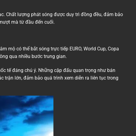
lac. Chất lượng phát sóng được duy trì đồng đều, đảm bảo
 mượt mà từ đầu đến cuối.
 hâm mộ có thể bắt sóng trực tiếp EURO, World Cup, Copa
hông qua nhiều bước trung gian.
quốc tế đáng chú ý. Những cặp đấu quan trọng như bán
c trận lớn, đảm bảo quá trình xem diễn ra liên tục trong