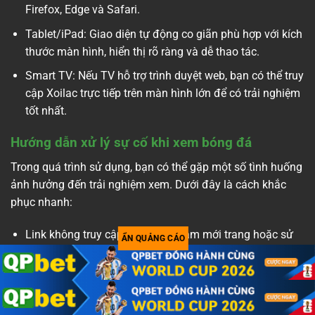
Firefox, Edge và Safari.
Tablet/iPad: Giao diện tự động co giãn phù hợp với kích
thước màn hình, hiển thị rõ ràng và dễ thao tác.
Smart TV: Nếu TV hỗ trợ trình duyệt web, bạn có thể truy
cập Xoilac trực tiếp trên màn hình lớn để có trải nghiệm
tốt nhất.
Hướng dẫn xử lý sự cố khi xem bóng đá
Trong quá trình sử dụng, bạn có thể gặp một số tình huống
ảnh hưởng đến trải nghiệm xem. Dưới đây là cách khắc
phục nhanh:
Link không truy cập được: Thử làm mới trang hoặc sử
ẨN QUẢNG CÁO
dụng đường link dự phòng được cập nhật trên trang chủ
Xoilac. Nếu vẫn không vào được, hãy đổi sang trình
duyệt khác hoặc xóa bộ nhớ cache.
Video giật lag, tải chậm: Kiểm tra tốc độ mạng của bạn.