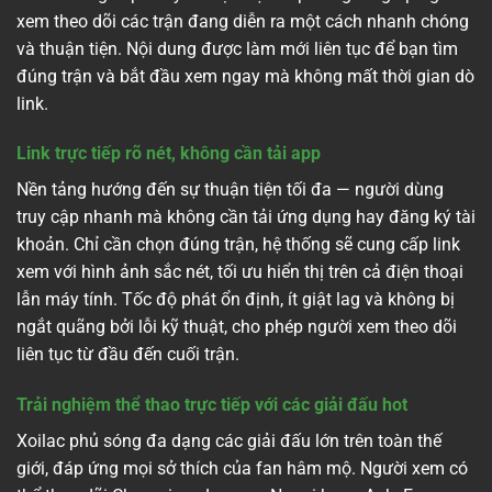
xem theo dõi các trận đang diễn ra một cách nhanh chóng
và thuận tiện. Nội dung được làm mới liên tục để bạn tìm
đúng trận và bắt đầu xem ngay mà không mất thời gian dò
link.
Link trực tiếp rõ nét, không cần tải app
Nền tảng hướng đến sự thuận tiện tối đa — người dùng
truy cập nhanh mà không cần tải ứng dụng hay đăng ký tài
khoản. Chỉ cần chọn đúng trận, hệ thống sẽ cung cấp link
xem với hình ảnh sắc nét, tối ưu hiển thị trên cả điện thoại
lẫn máy tính. Tốc độ phát ổn định, ít giật lag và không bị
ngắt quãng bởi lỗi kỹ thuật, cho phép người xem theo dõi
liên tục từ đầu đến cuối trận.
Trải nghiệm thể thao trực tiếp với các giải đấu hot
Xoilac phủ sóng đa dạng các giải đấu lớn trên toàn thế
giới, đáp ứng mọi sở thích của fan hâm mộ. Người xem có