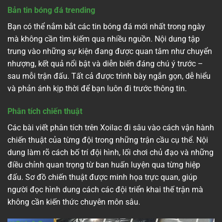
Bản tin bóng đá trending
Bạn có thể nắm bắt các tin bóng đá mới nhất trong ngày
mà không cần tìm kiếm qua nhiều nguồn. Nội dung tập
trung vào những sự kiện đang được quan tâm như chuyển
nhượng, kết quả nổi bật và diễn biến đáng chú ý trước –
sau mỗi trận đấu. Tất cả được trình bày ngắn gọn, dễ hiểu
và phản ánh kịp thời để bạn luôn đi trước thông tin.
Phân tích chiến thuật
Các bài viết phân tích trên Xoilac đi sâu vào cách vận hành
chiến thuật của từng đội trong những trận cầu cụ thể. Nội
dung làm rõ cách bố trí đội hình, lối chơi chủ đạo và những
điều chỉnh quan trọng từ ban huấn luyện qua từng hiệp
đấu. Sơ đồ chiến thuật được minh họa trực quan, giúp
người đọc hình dung cách các đội triển khai thế trận mà
không cần kiến thức chuyên môn sâu.