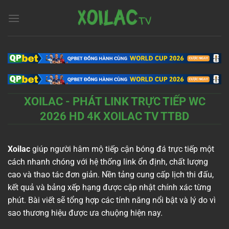
Bỏ
qua
nội
dung
XOILAC - PHÁT LINK TRỰC TIẾP WC
2026 HD 4K XOILAC TV TTBD
Xoilac
giúp người hâm mộ tiếp cận bóng đá trực tiếp một
cách nhanh chóng với hệ thống link ổn định, chất lượng
cao và thao tác đơn giản. Nền tảng cung cấp lịch thi đấu,
kết quả và bảng xếp hạng được cập nhật chính xác từng
phút. Bài viết sẽ tổng hợp các tính năng nổi bật và lý do vì
sao thương hiệu được ưa chuộng hiện nay.