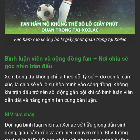
Fan hâm mộ không bỏ lỡ giây phút quan trọng tại Xoilac
Bình luận viên và cộng đồng fan – Nơi chia sẻ
góc nhìn trận đấu
Xem bóng đá không chỉ là theo dõi tỷ số — đó còn là cảm
xúc, là chia sẻ và là sự hòa mình vào cộng đồng. Không
khí trận đấu trở nên sôi động gấp bội khi có bình luận viên
dẫn dắt và hàng nghìn fan cùng bàn luận.
BLV cực cháy
Đội ngũ bình luận viên tại Xoilac sở hữu giọng dẫn sinh
động, giàu cảm xúc và am hiểu chuyên môn. BLV tường