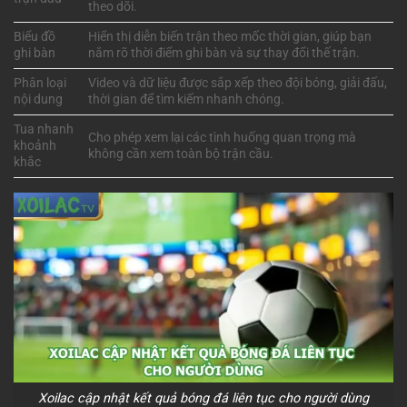
theo dõi.
Biểu đồ
Hiển thị diễn biến trận theo mốc thời gian, giúp bạn
ghi bàn
nắm rõ thời điểm ghi bàn và sự thay đổi thế trận.
Phân loại
Video và dữ liệu được sắp xếp theo đội bóng, giải đấu,
nội dung
thời gian để tìm kiếm nhanh chóng.
Tua nhanh
Cho phép xem lại các tình huống quan trọng mà
khoảnh
không cần xem toàn bộ trận cầu.
khắc
Xoilac cập nhật kết quả bóng đá liên tục cho người dùng