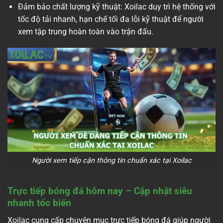
Đảm bảo chất lượng kỹ thuật: Xoilac duy trì hệ thống với
tốc độ tải nhanh, hạn chế tối đa lỗi kỹ thuật để người
xem tập trung hoàn toàn vào trận đấu.
Người xem tiếp cận thông tin chuẩn xác tại Xoilac
Trực tiếp bóng đá hôm nay – Cập nhật siêu
nhanh tốc biến
Xoilac cung cấp chuyên mục trực tiếp bóng đá giúp người