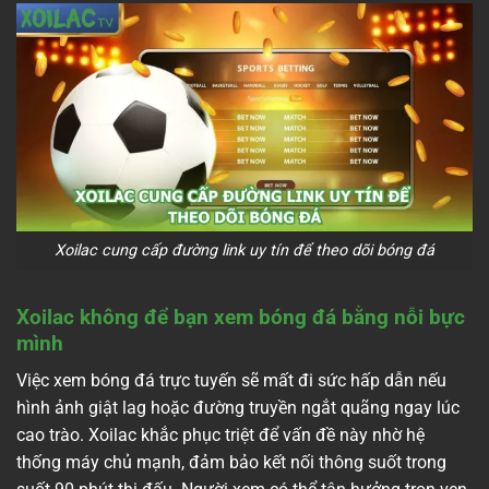
Xoilac cung cấp đường link uy tín để theo dõi bóng đá
Xoilac không để bạn xem bóng đá bằng nỗi bực
mình
Việc xem bóng đá trực tuyến sẽ mất đi sức hấp dẫn nếu
hình ảnh giật lag hoặc đường truyền ngắt quãng ngay lúc
cao trào. Xoilac khắc phục triệt để vấn đề này nhờ hệ
thống máy chủ mạnh, đảm bảo kết nối thông suốt trong