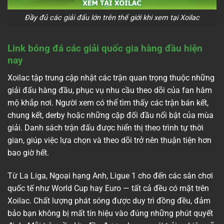
Đầy đủ các giải đấu lớn trên thế giới khi xem tại Xoilac
Link bóng đá các giải quốc gia hàng đầu hiện
nay
Xoilac tập trung cập nhật các trận quan trọng thuộc những
giải đấu hàng đầu, phục vụ nhu cầu theo dõi của fan hâm
mộ khắp nơi. Người xem có thể tìm thấy các trận bán kết,
chung kết, derby hoặc những cặp đối đầu nổi bật của mùa
giải. Danh sách trận đấu được hiển thị theo trình tự thời
gian, giúp việc lựa chọn và theo dõi trở nên thuận tiện hơn
bao giờ hết.
Từ La Liga, Ngoại hạng Anh, Ligue 1 cho đến các sân chơi
quốc tế như World Cup hay Euro — tất cả đều có mặt trên
Xoilac. Chất lượng phát sóng được duy trì đồng đều, đảm
bảo bạn không bị mất tín hiệu vào đúng những phút quyết