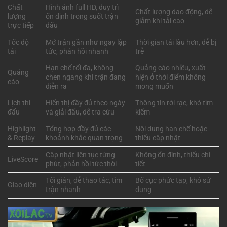
Chất
Hình ảnh full HD, duy trì
Chất lượng dao động, dễ
lượng
ổn định trong suốt trận
giảm khi tải cao
trực tiếp
đấu
Tốc độ
Mở trận gần như ngay lập
Thời gian tải lâu hơn, dễ bị
tải
tức, phản hồi nhanh
trễ
Hạn chế tối đa, không
Quảng cáo nhiều, xuất
Quảng
chen ngang khi trận đang
hiện ở thời điểm không
cáo
diễn ra
mong muốn
Lịch thi
Hiển thị đầy đủ theo ngày
Thông tin rời rạc, khó tìm
đấu
và giải đấu, dễ tra cứu
kiếm
Highlight
Tổng hợp đầy đủ các
Nội dung hạn chế hoặc
& Replay
khoảnh khắc quan trọng
thiếu cập nhật
Cập nhật liên tục từng
Không ổn định, thiếu chi
LiveScore
phút, phản hồi tức thời
tiết
Tối giản, dễ thao tác, tìm
Bố cục phức tạp, khó sử
Giao diện
trận nhanh
dụng