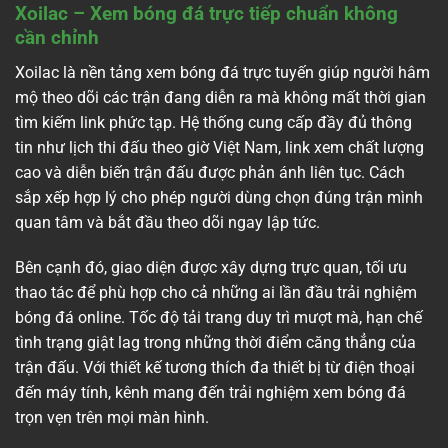
Xoilac – Xem bóng đá trực tiếp chuẩn không
cần chỉnh
Xoilac là nền tảng xem bóng đá trực tuyến giúp người hâm
mộ theo dõi các trận đang diễn ra mà không mất thời gian
tìm kiếm link phức tạp. Hệ thống cung cấp đầy đủ thông
tin như lịch thi đấu theo giờ Việt Nam, link xem chất lượng
cao và diễn biến trận đấu được phản ánh liên tục. Cách
sắp xếp hợp lý cho phép người dùng chọn đúng trận mình
quan tâm và bắt đầu theo dõi ngay lập tức.
Bên cạnh đó, giao diện được xây dựng trực quan, tối ưu
thao tác để phù hợp cho cả những ai lần đầu trải nghiệm
bóng đá online. Tốc độ tải trang duy trì mượt mà, hạn chế
tình trạng giật lag trong những thời điểm căng thẳng của
trận đấu. Với thiết kế tương thích đa thiết bị từ điện thoại
đến máy tính, kênh mang đến trải nghiệm xem bóng đá
trọn vẹn trên mọi màn hình.