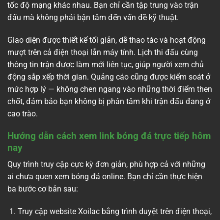
tốc độ mạng khác nhau. Bạn chỉ cần tập trung vào trận
đấu mà không phải bận tâm đến vấn đề kỹ thuật.
Giao diện được thiết kế tối giản, dễ thao tác và hoạt động
mượt trên cả điện thoại lẫn máy tính. Lịch thi đấu cùng
thông tin trận được làm mới liên tục, giúp người xem chủ
động sắp xếp thời gian. Quảng cáo cũng được kiểm soát ở
mức hợp lý — không chen ngang vào những thời điểm then
chốt, đảm bảo bạn không bị phân tâm khi trận đấu đang ở
cao trào.
Hướng dẫn cách xem link bóng đá trực tiếp hôm
nay
Quy trình truy cập cực kỳ đơn giản, phù hợp cả với những
ai chưa quen xem bóng đá online. Bạn chỉ cần thực hiện
ba bước cơ bản sau:
Truy cập website Xoilac bằng trình duyệt trên điện thoại,