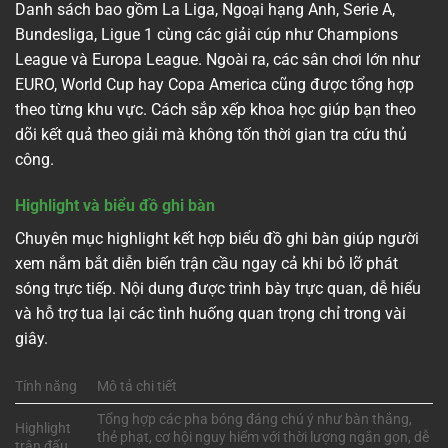
Danh sách bao gồm La Liga, Ngoại hạng Anh, Serie A,
Bundesliga, Ligue 1 cùng các giải cúp như Champions
League và Europa League. Ngoài ra, các sân chơi lớn như
EURO, World Cup hay Copa America cũng được tổng hợp
theo từng khu vực. Cách sắp xếp khoa học giúp bạn theo
dõi kết quả theo giải mà không tốn thời gian tra cứu thủ
công.
Highlight và biểu đồ ghi bàn
Chuyên mục highlight kết hợp biểu đồ ghi bàn giúp người
xem nắm bắt diễn biến trận cầu ngay cả khi bỏ lỡ phát
sóng trực tiếp. Nội dung được trình bày trực quan, dễ hiểu
và hỗ trợ tua lại các tình huống quan trọng chỉ trong vài
giây.
Tính năng
Mô tả chi tiết
Tổng hợp các pha bóng đáng chú ý như bàn thắng,
Highlight
thẻ phạt, cơ hội nguy hiểm với thời lượng ngắn gọn, dễ
trận đấu