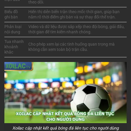
theo dõi.
Biểu đồ
Hiển thị diễn biến trận theo mốc thời gian, giúp bạn
ghi bàn
nắm rõ thời điểm ghi bàn và sự thay đổi thế trận.
Phân loại
Video và dữ liệu được sắp xếp theo đội bóng, giải đấu,
nội dung
thời gian để tìm kiếm nhanh chóng.
Tua nhanh
Cho phép xem lại các tình huống quan trọng mà
khoảnh
không cần xem toàn bộ trận cầu.
khắc
Xoilac cập nhật kết quả bóng đá liên tục cho người dùng