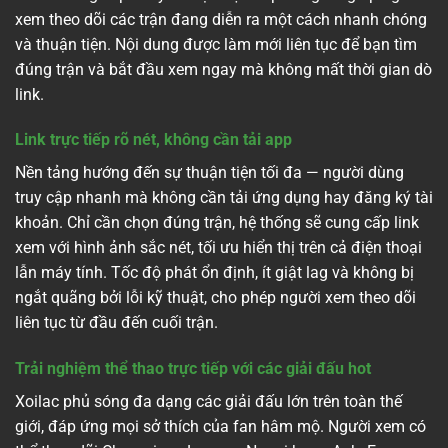
xem theo dõi các trận đang diễn ra một cách nhanh chóng
và thuận tiện. Nội dung được làm mới liên tục để bạn tìm
đúng trận và bắt đầu xem ngay mà không mất thời gian dò
link.
Link trực tiếp rõ nét, không cần tải app
Nền tảng hướng đến sự thuận tiện tối đa — người dùng
truy cập nhanh mà không cần tải ứng dụng hay đăng ký tài
khoản. Chỉ cần chọn đúng trận, hệ thống sẽ cung cấp link
xem với hình ảnh sắc nét, tối ưu hiển thị trên cả điện thoại
lẫn máy tính. Tốc độ phát ổn định, ít giật lag và không bị
ngắt quãng bởi lỗi kỹ thuật, cho phép người xem theo dõi
liên tục từ đầu đến cuối trận.
Trải nghiệm thể thao trực tiếp với các giải đấu hot
Xoilac phủ sóng đa dạng các giải đấu lớn trên toàn thế
giới, đáp ứng mọi sở thích của fan hâm mộ. Người xem có