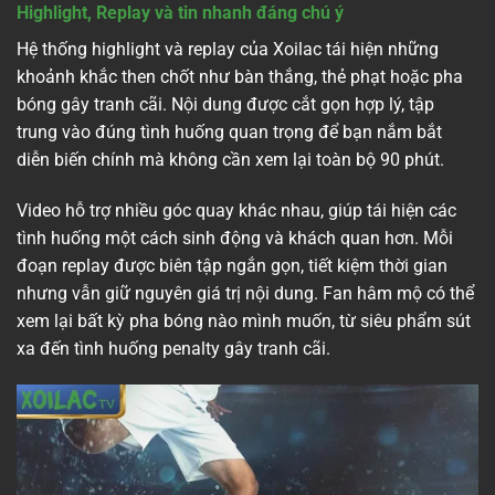
Highlight, Replay và tin nhanh đáng chú ý
Hệ thống highlight và replay của Xoilac tái hiện những
khoảnh khắc then chốt như bàn thắng, thẻ phạt hoặc pha
bóng gây tranh cãi. Nội dung được cắt gọn hợp lý, tập
trung vào đúng tình huống quan trọng để bạn nắm bắt
diễn biến chính mà không cần xem lại toàn bộ 90 phút.
Video hỗ trợ nhiều góc quay khác nhau, giúp tái hiện các
tình huống một cách sinh động và khách quan hơn. Mỗi
đoạn replay được biên tập ngắn gọn, tiết kiệm thời gian
nhưng vẫn giữ nguyên giá trị nội dung. Fan hâm mộ có thể
xem lại bất kỳ pha bóng nào mình muốn, từ siêu phẩm sút
xa đến tình huống penalty gây tranh cãi.