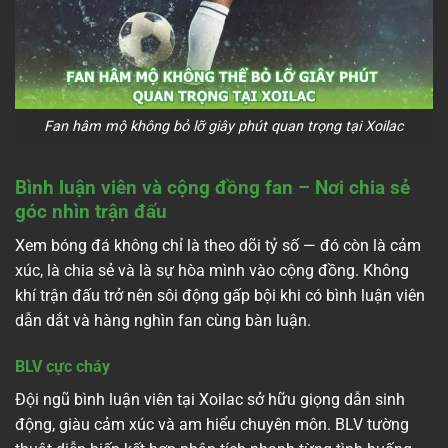
Fan hâm mộ không bỏ lỡ giây phút quan trọng tại Xoilac
Bình luận viên và cộng đồng fan – Nơi chia sẻ
góc nhìn trận đấu
Xem bóng đá không chỉ là theo dõi tỷ số — đó còn là cảm
xúc, là chia sẻ và là sự hòa mình vào cộng đồng. Không
khí trận đấu trở nên sôi động gấp bội khi có bình luận viên
dẫn dắt và hàng nghìn fan cùng bàn luận.
BLV cực cháy
Đội ngũ bình luận viên tại Xoilac sở hữu giọng dẫn sinh
động, giàu cảm xúc và am hiểu chuyên môn. BLV tường