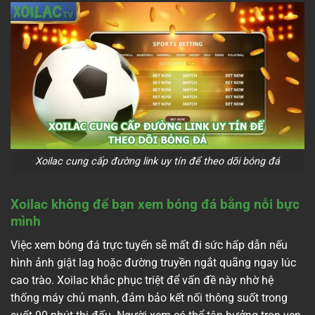
Xoilac cung cấp đường link uy tín để theo dõi bóng đá
Xoilac không để bạn xem bóng đá bằng nỗi bực
mình
Việc xem bóng đá trực tuyến sẽ mất đi sức hấp dẫn nếu
hình ảnh giật lag hoặc đường truyền ngắt quãng ngay lúc
cao trào. Xoilac khắc phục triệt để vấn đề này nhờ hệ
thống máy chủ mạnh, đảm bảo kết nối thông suốt trong