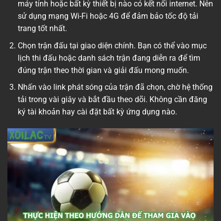
máy tính hoặc bất kỳ thiết bị nào có kết nối internet. Nên
sử dụng mạng Wi-Fi hoặc 4G để đảm bảo tốc độ tải
trang tốt nhất.
Chọn trận đấu tại giao diện chính. Bạn có thể vào mục
lịch thi đấu hoặc danh sách trận đang diễn ra để tìm
đúng trận theo thời gian và giải đấu mong muốn.
Nhấn vào link phát sóng của trận đã chọn, chờ hệ thống
tải trong vài giây và bắt đầu theo dõi. Không cần đăng
ký tài khoản hay cài đặt bất kỳ ứng dụng nào.