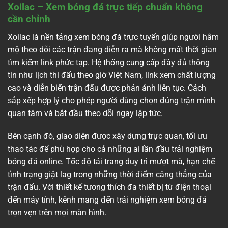
Xoilac – Xem bóng đá trực tiếp chuẩn không
cần chỉnh
Xoilac là nền tảng xem bóng đá trực tuyến giúp người hâm
mộ theo dõi các trận đang diễn ra mà không mất thời gian
tìm kiếm link phức tạp. Hệ thống cung cấp đầy đủ thông
tin như lịch thi đấu theo giờ Việt Nam, link xem chất lượng
cao và diễn biến trận đấu được phản ánh liên tục. Cách
sắp xếp hợp lý cho phép người dùng chọn đúng trận mình
quan tâm và bắt đầu theo dõi ngay lập tức.
Bên cạnh đó, giao diện được xây dựng trực quan, tối ưu
thao tác để phù hợp cho cả những ai lần đầu trải nghiệm
bóng đá online. Tốc độ tải trang duy trì mượt mà, hạn chế
tình trạng giật lag trong những thời điểm căng thẳng của
trận đấu. Với thiết kế tương thích đa thiết bị từ điện thoại
đến máy tính, kênh mang đến trải nghiệm xem bóng đá
trọn vẹn trên mọi màn hình.