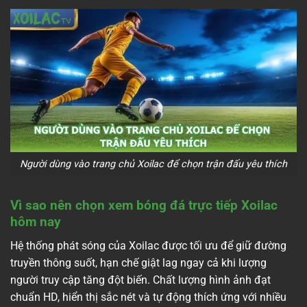
Người dùng vào trang chủ Xoilac để chọn trận đấu yêu thích
Vì sao nên chọn xem bóng đá trực tiếp Xoilac
hôm nay
Hệ thống phát sóng của Xoilac được tối ưu để giữ đường
truyền thông suốt, hạn chế giật lag ngay cả khi lượng
người truy cập tăng đột biến. Chất lượng hình ảnh đạt
chuẩn HD, hiển thị sắc nét và tự động thích ứng với nhiều